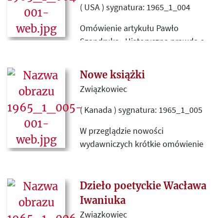
problemami prasy kontrolowanej
( USA ) sygnatura: 1965_1_004
przez ostrą cenzurę.
Omówienie artykułu Pawło
Szandruka „Historyczna prawda o
Ukraińskiej Armii Narodowej”,
opublikowanego na łamach
Nowe książki
„Kultury” nr 6 (212)
Związkowiec
( Kanada ) sygnatura: 1965_1_005
W przeglądzie nowości
wydawniczych krótkie omówienie
trzech pozycji wydanych przez
Instytut Literacki w Paryżu: Michała
K. Pawlikowskiego „Wojna i sezon”,
Dzieło poetyckie Wacława
Juliusza Mieroszewskiego
Iwaniuka
„Ewolucjonizm” i Gustawa
Związkowiec