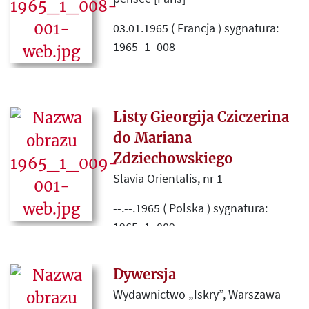
03.01.1965 ( Francja ) sygnatura:
1965_1_008
Artykuł o aktualnej sytuacji w
Polsce, procesie Melchiora
Wańkowicza, Liście „34”
Listy Gieorgija Cziczerina
protestującym przeciwko
do Mariana
zaostrzaniu cenzury, konflikcie
Zdziechowskiego
władz ze światem kultury i
Slavia Orientalis, nr 1
oskarżeniach wysuwanych pod
adresem pisarzy ”szkalujących”
--.--.1965 ( Polska ) sygnatura:
Polskę za granicą.
1965_1_009
Wycinek zawiera jedynie
Dywersja
początkowy fragment tekstu, w
przypisie uwzględniony artykuł
Wydawnictwo „Iskry”, Warszawa