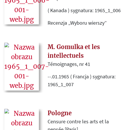
Herlinga-Grudzińskiego „Inny
( Kanada ) sygnatura: 1965_1_006
świat”.
Recenzja „Wyboru wierszy”
Wacława Iwaniuka wydanych
staraniem Instytutu Literackiego w
roku 1965.
M. Gomulka et les
intellectuels
Témoignages, nr 41
--.01.1965 ( Francja ) sygnatura:
1965_1_007
Tłumaczenie artykułu
opublikowanego pierwotnie na
łamach „Kultury” nr 10 (204) pod
Pologne
tytułem „Polska Gomułki i List 34”.
Censure contre les arts et la
pensée [Paris]