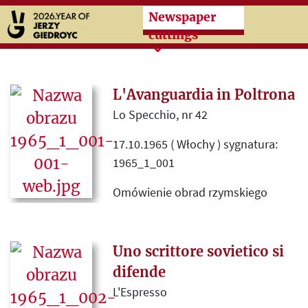
Przeskocz do treści zasad
Newspaper
cuttings
L'Avanguardia in Poltrona
Lo Specchio, nr 42
17.10.1965 ( Włochy ) sygnatura:
1965_1_001
Omówienie obrad rzymskiego
kongresu Europejskiej Wspólnoty
Pisarzy (COMES - Comunità
Europea degli Scrittori),
Uno scrittore sovietico si
międzynarodowej organizacji, w
difende
której zarządzie znajdowali się
L'Espresso
również pisarze z krajów zza