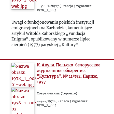
--/10-12/1977 ( Francja ) sygnatura:
1978_1_003
Uwagi o funkcjonowaniu polskich instytucji
emigracyjnych na Zachodzie, komentujące
artykuł Witolda Zahorskiego „Fundacja
Enigma”, opublikowany w numerze lipiec-
sierpień (1977) paryskiej „Kultury”.
K. Aкула. Польско-белорусское
журнальное обозрение.
"Культура". № 11/352. Париж,
1977
Современник (Торонто)
--/--/1978 ( Kanada ) sygnatura:
1978_1_004