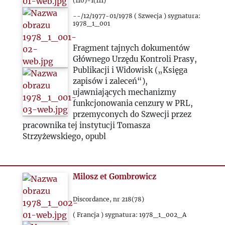
1982
(110)-1(111)
--/12/1977-01/1978 ( Szwecja ) sygnatura:
1978_1_001
1983
Fragment tajnych dokumentów
1984
Głównego Urzędu Kontroli Prasy,
Publikacji i Widowisk („Księga
zapisów i zaleceń“),
1985
ujawniających mechanizmy
funkcjonowania cenzury w PRL,
1986
przemyconych do Szwecji przez
pracownika tej instytucji Tomasza
Strzyżewskiego, opubl
1987
1988
Milosz et Gombrowicz
1989
Discordance, nr 218(78)
( Francja ) sygnatura: 1978_1_002_A