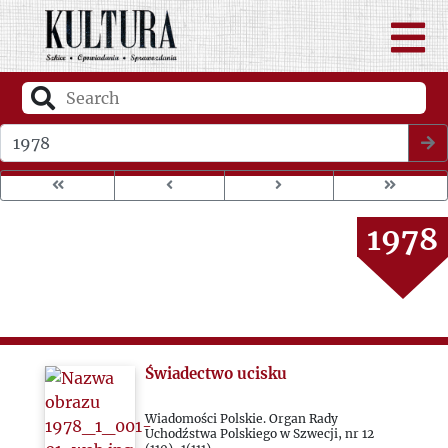
1974
1975
1976
Wybierz rok wydania
1977
1978
1979
1980
Świadectwo ucisku
1981
Wiadomości Polskie. Organ Rady
Uchodźstwa Polskiego w Szwecji, nr 12