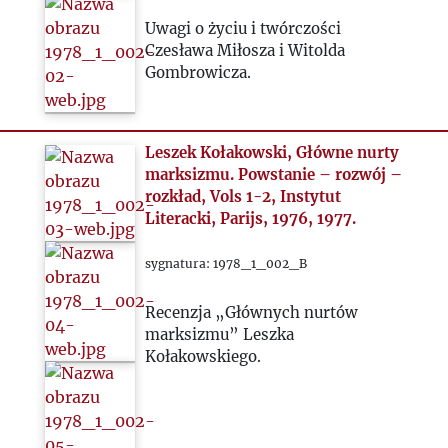
1990
Uwagi o życiu i twórczości
1991
Czesława Miłosza i Witolda
Gombrowicza.
1992
Leszek Kołakowski, Główne nurty
1993
marksizmu. Powstanie – rozwój –
rozkład, Vols 1-2, Instytut
2000
Literacki, Parijs, 1976, 1977.
sygnatura: 1978_1_002_B
2020
Recenzja „Głównych nurtów
2021
marksizmu” Leszka
Kołakowskiego.
2022
2023