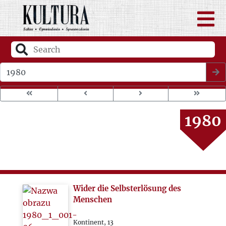
1976
1977
1978
Wybierz rok wydania
1979
1980
1981
1982
Wider die Selbsterlösung des
1983
Menschen
Kontinent, 13