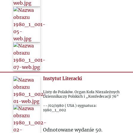
1992
1993
2000
2020
2021
Instytut Literacki
2022
Listy do Polaków. Organ Koła Niezależnych
2023
Dziennikarzy Polskich i „Konfederacji 76”
--/02/1980 ( USA ) sygnatura:
1980_1_002
2024
2025
Odnotowane wydanie 50.