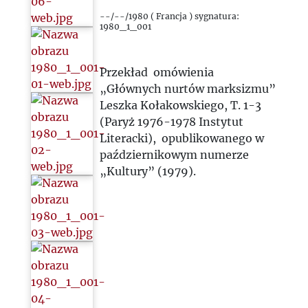
1984
--/--/1980 ( Francja ) sygnatura:
1980_1_001
1985
Przekład omówienia
1986
„Głównych nurtów marksizmu”
Leszka Kołakowskiego, T. 1-3
1987
(Paryż 1976-1978 Instytut
Literacki), opublikowanego w
1988
październikowym numerze
„Kultury” (1979).
1989
1990
1991