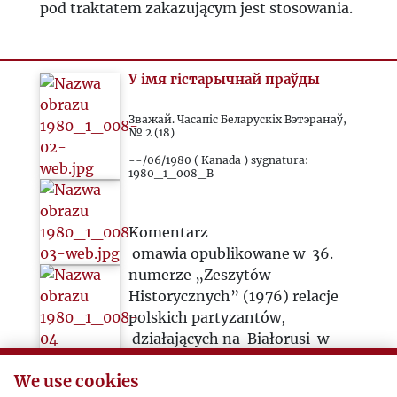
pod traktatem zakazującym jest stosowania.
У імя гістарычнай праўды
Зважай. Часапіс Беларускіх Вэтэранаў,
№ 2 (18)
--/06/1980 ( Kanada ) sygnatura:
1980_1_008_B
Komentarz
omawia opublikowane w 36.
numerze „Zeszytów
Historycznych” (1976) relacje
polskich partyzantów,
działających na Białorusi w
końcowym etapie II wojny
We use cookies
światowej. Relacje te, według