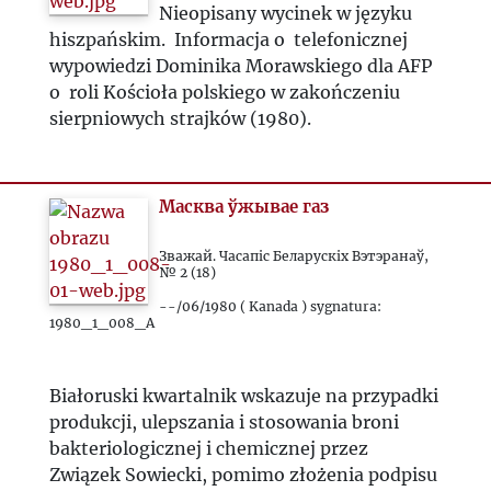
Nieopisany wycinek w języku
hiszpańskim. Informacja o telefonicznej
wypowiedzi Dominika Morawskiego dla AFP
o roli Kościoła polskiego w zakończeniu
sierpniowych strajków (1980).
Масква ўжывае газ
Зважай. Часапіс Беларускіх Вэтэранаў,
№ 2 (18)
--/06/1980 ( Kanada ) sygnatura:
1980_1_008_A
Białoruski kwartalnik wskazuje na przypadki
produkcji, ulepszania i stosowania broni
bakteriologicznej i chemicznej przez
Związek Sowiecki, pomimo złożenia podpisu