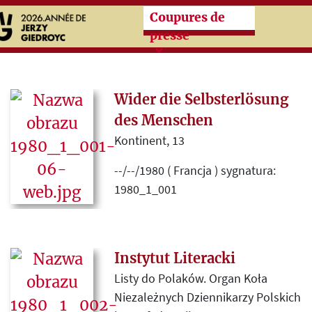
Przeskocz do treści zasad
Coupures de
presse
Wider die Selbsterlösung
des Menschen
Kontinent, 13
--/--/1980 ( Francja ) sygnatura:
1980_1_001
Przekład omówienia „Głównych
nurtów marksizmu” Leszka
Kołakowskiego, T. 1-3 (Paryż 1976-
Instytut Literacki
1978 Instytut Literacki),
Listy do Polaków. Organ Koła
opublikowanego w
Niezależnych Dziennikarzy Polskich