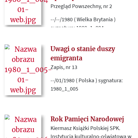
autorach i wpływie na polskie życie
Przegląd Powszechny, nr 2
kulturalne i polityczne, nie tylko na
emigracji, ale równie w samej
--/--/1980 ( Wielka Brytania )
Polsce.
sygnatura: 1980_1_004
Omówienie wojennych wspomnień
Uwagi o stanie duszy
Bronisława Krzyżanowskiego pt.
„Wileński matecznik 1939-1944”
emigranta
(Paryż 1979 Instytut Literacki).
Zapis, nr 13
--/01/1980 ( Polska ) sygnatura:
1980_1_005
Andrzej Koraszewski, od 1971 roku
w Szwecji, pisze o dylematach
emigranta, naturze politycznej
Rok Pamięci Narodowej
emigracji i próbie określenia
Kiermasz Książki Polskiej SPK.
własnej roli na Zachodzie.
Instytucja kulturalno-oświatowa w