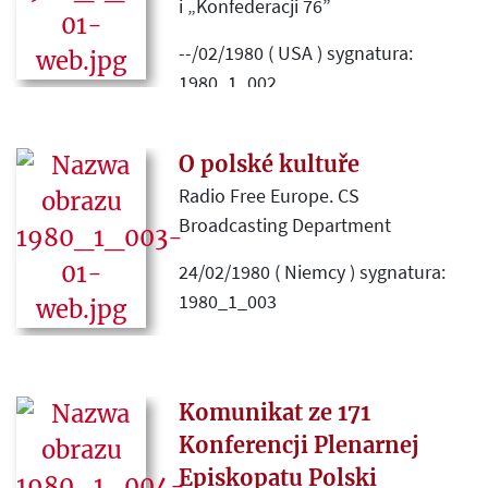
październikowym numerze
i „Konfederacji 76”
„Kultury” (1979).
--/02/1980 ( USA ) sygnatura:
1980_1_002
Odnotowane wydanie 50. numeru
„Zeszytów Historycznych”.
O polské kultuře
Radio Free Europe. CS
Broadcasting Department
24/02/1980 ( Niemcy ) sygnatura:
1980_1_003
Tekst radiowego felietonu o
polskiej tradycji emigracyjnej, willi
w Maisons-Laffitte, Instytucie
Komunikat ze 171
Literackim i jego wydawniczej
Konferencji Plenarnej
działalności, o „Kulturze”, jej
Episkopatu Polski