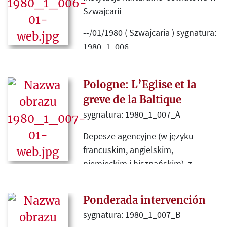
Szwajcarii
--/01/1980 ( Szwajcaria ) sygnatura:
1980_1_006
Dwa przedruki. Z „Rzeczpospolitej
Polskiej” (Londyn) informacji o
Pologne: L’Eglise et la
ustanowieniu Roku Katyńskiego
greve de la Baltique
1980, przez Komitet Porozumienia
sygnatura: 1980_1_007_A
na Rzecz Samostanowienia Narodu
Depesze agencyjne (w języku
w Warszawie oraz informacji z
francuskim, angielskim,
paryskiej „Kultury” o pozbawieniu
niemieckim i hiszpańskim) z
Zygmunta Podbielskiego
informacją o telefonicznej
stanowiska wiceprezesa KPA w
wypowiedzi Dominika
Chicago, po odkryciu jego
Ponderada intervención
Morawskiego dla AFP, dotyczącej
agenturalnej współpracy z
sygnatura: 1980_1_007_B
stosunku i roli Kościoła polskiego
konsulatem PRL.