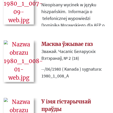
w wyjściu z kryzysu politycznego
Nieopisany wycinek w języku
związanego z sierpniowymi (1980)
hiszpańskim. Informacja o
strajkami w Polsce.
telefonicznej wypowiedzi
Dominika Morawskiego dla AFP o
roli Kościoła polskiego w
zakończeniu sierpniowych strajków
Масква ўжывае газ
(1980).
Зважай. Часапіс Беларускіх
Вэтэранаў, № 2 (18)
--/06/1980 ( Kanada ) sygnatura:
1980_1_008_A
Białoruski kwartalnik wskazuje na
przypadki produkcji, ulepszania i
stosowania broni bakteriologicznej
У імя гістарычнай
i chemicznej przez Związek
праўды