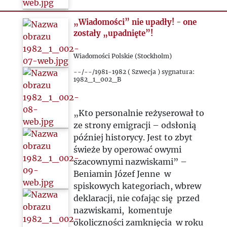
„Wiadomości” nie upadły! - one
zostały „upadnięte”!
Wiadomości Polskie (Stockholm)
--/--/1981-1982 ( Szwecja ) sygnatura:
1982_1_002_B
„Kto personalnie reżyserował to
ze strony emigracji – odsłonią
później historycy. Jest to zbyt
świeże by operować owymi
szacownymi nazwiskami” –
Beniamin Józef Jenne w
spiskowych kategoriach, wbrew
deklaracji, nie cofając się przed
nazwiskami, komentuje
okoliczności zamknięcia w roku