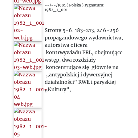
1986
--/--/1981 ( Polska ) sygnatura:
1982_1_001
1987
Strony 5-6, 183-213, 246-256
1988
propagandowego wydawnictwa,
autorstwa oficera
1989
kontrwywiadu PRL, obejmujące
wstęp, dwa rozdziały
koncentrujące się głównie na
1990
„antypolskiej i dywersyjnej
działalności” RWE i paryskiej
1991
„Kultury”,
1992
1993