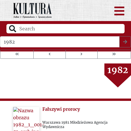
1978
1979
1980
Wybierz rok wydania
1981
1982
1983
1984
Fałszywi prorocy
1985
Warszawa 1981 Młodzieżowa Agencja
Wydawnicza