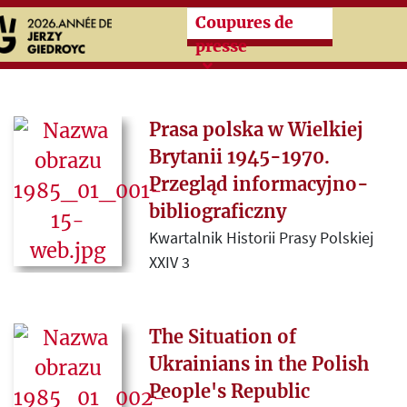
Przeskocz do treści zasad
Coupures de
presse
Prasa polska w Wielkiej
Brytanii 1945-1970.
Przegląd informacyjno-
bibliograficzny
Kwartalnik Historii Prasy Polskiej
XXIV 3
1985 ( Polska ) sygnatura:
1985_01_001
The Situation of
Ukrainians in the Polish
Przegląd chronologiczny
polskojęzycznych czasopism
People's Republic