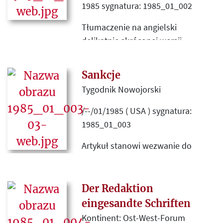
wydawanych w Wielkiej Brytanii w
1985 sygnatura: 1985_01_002
latach 1945-1970 z podziałem na
Tłumaczenie na angielski
kategorie.
delikatnie skróconej wersji
artykułu, który pierwotnie ukazał
się w numerze "Kultury" z czerwca
Sankcje
1984, traktującego o sytuacji
Tygodnik Nowojorski
mniejszości ukraińskiej w PRL.
/--/01/1985 ( USA ) sygnatura:
1985_01_003
Artykuł stanowi wezwanie do
zaostrzenia polityki USA wobec
PRL w związku z sankcjami
wprowadzonymi w odpowiedzi na
Der Redaktion
stan wojenny.
eingesandte Schriften
Kontinent: Ost-West-Forum