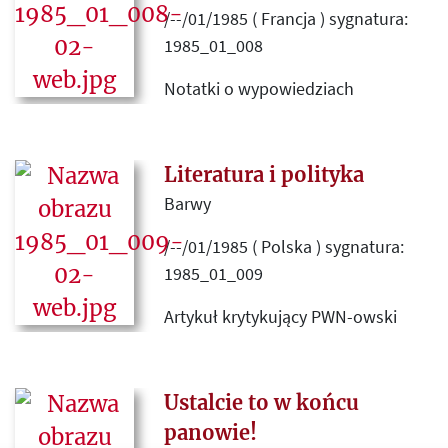
/--/01/1985 ( Francja ) sygnatura:
1985_01_008
Notatki o wypowiedziach
dziennikarzy krajowych na temat
"Kultury".
Literatura i polityka
Barwy
/--/01/1985 ( Polska ) sygnatura:
1985_01_009
Artykuł krytykujący PWN-owski
encyklopedy przewodnika po
literaturze polskiej za przychylny
stosunek do pisarzy emigracyjnych,
Ustalcie to w końcu
zwłaszcza Gustawa Herlinga-
panowie!