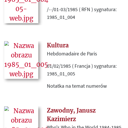
/--/01-03/1985 ( RFN ) sygnatura:
1985_01_004
Okładka, spis treści oraz lista
artykułów nadesłanych do redakcji.
Kultura
Hebdomadaire de Paris
01/02/1985 ( Francja ) sygnatura:
1985_01_005
Notatka na temat numerów
Kultury z grudnia i listopada 1984.
Zawodny, Janusz
Kazimierz
Who's Who in the World 1984-1985