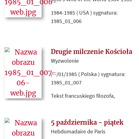
1984-1985 ( USA ) sygnatura:
1985_01_006
Notatka encyklopedyczna na temat
Janusza Kazimierza Zawodnego.
Drugie milczenie Kościoła
Wyzwolenie
/--/01/1985 ( Polska ) sygnatura:
1985_01_007
Tekst francuskiego filozofa,
krytykujący symetryczne
traktowanie komunizmu i
kapitalizmu przez Kościół.
5 października - piątek
Przedruk z "Kultury" z marca 1983.
Hebdomadaire de Paris