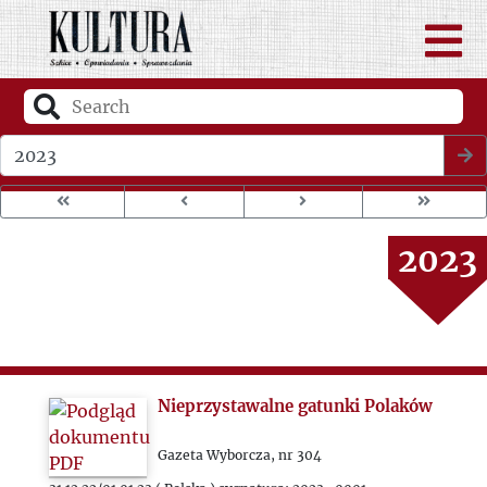
2000
2020
2021
Wybierz rok wydania
2022
2023
2024
2025
Nieprzystawalne gatunki Polaków
Gazeta Wyborcza, nr 304