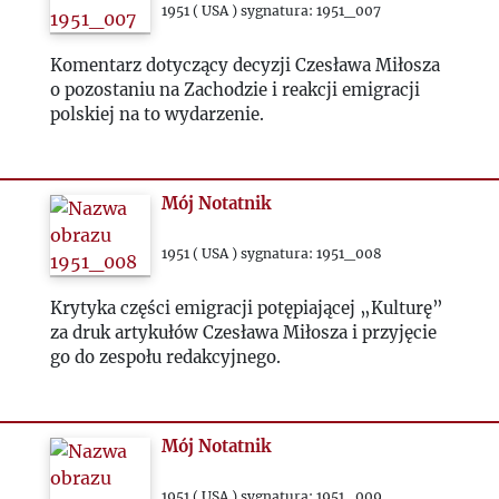
1951 ( USA ) sygnatura: 1951_007
1980
Komentarz dotyczący decyzji Czesława Miłosza
o pozostaniu na Zachodzie i reakcji emigracji
1981
polskiej na to wydarzenie.
1982
Mój Notatnik
1983
1951 ( USA ) sygnatura: 1951_008
1984
Krytyka części emigracji potępiającej „Kulturę”
za druk artykułów Czesława Miłosza i przyjęcie
1985
go do zespołu redakcyjnego.
1986
Mój Notatnik
1987
1951 ( USA ) sygnatura: 1951_009