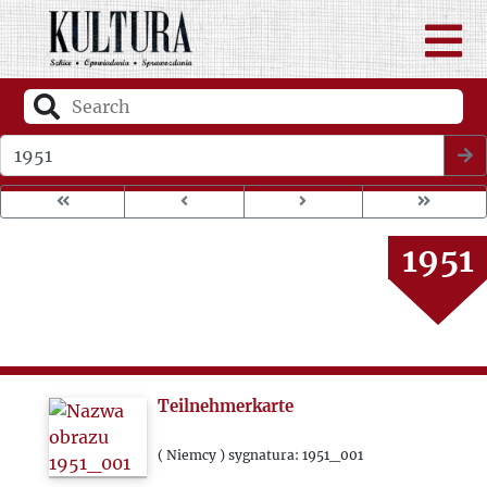
1947
1948
1949
Wybierz rok wydania
1950
1951
1952
1953
Teilnehmerkarte
1954
( Niemcy ) sygnatura: 1951_001