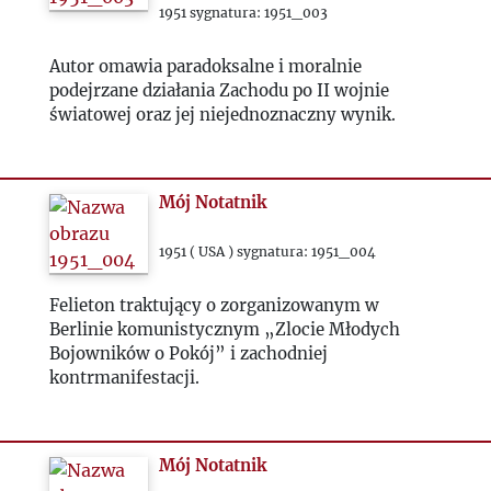
1963
1951 sygnatura: 1951_003
1964
Autor omawia paradoksalne i moralnie
podejrzane działania Zachodu po II wojnie
1965
światowej oraz jej niejednoznaczny wynik.
1966
Mój Notatnik
1967
1951 ( USA ) sygnatura: 1951_004
1968
Felieton traktujący o zorganizowanym w
Berlinie komunistycznym „Zlocie Młodych
Bojowników o Pokój” i zachodniej
1969
kontrmanifestacji.
1970
Mój Notatnik
1971