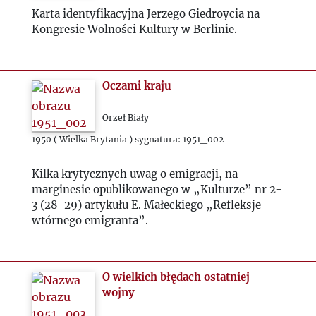
1955
Karta identyfikacyjna Jerzego Giedroycia na
Kongresie Wolności Kultury w Berlinie.
1956
1957
Oczami kraju
1958
Orzeł Biały
1950 ( Wielka Brytania ) sygnatura: 1951_002
1959
Kilka krytycznych uwag o emigracji, na
marginesie opublikowanego w „Kulturze” nr 2-
1960
3 (28-29) artykułu E. Małeckiego „Refleksje
wtórnego emigranta”.
1961
1962
O wielkich błędach ostatniej
wojny