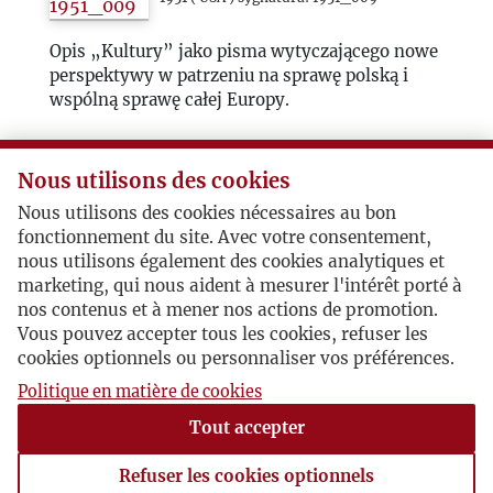
1988
Opis „Kultury” jako pisma wytyczającego nowe
perspektywy w patrzeniu na sprawę polską i
1989
wspólną sprawę całej Europy.
1990
Nous utilisons des cookies
1951_010
1991
Nous utilisons des cookies nécessaires au bon
fonctionnement du site. Avec votre consentement,
1951 ( USA ) sygnatura: 1951_010
nous utilisons également des cookies analytiques et
1992
marketing, qui nous aident à mesurer l'intérêt porté à
List reklamowy Josepha F. Bialasiewicza z
nos contenus et à mener nos actions de promotion.
Chicago oferujący prenumeratę „Orła Białego” i
1993
Vous pouvez accepter tous les cookies, refuser les
„Kultury” oraz książek wydanych przez
cookies optionnels ou personnaliser vos préférences.
Instytut Literacki.
2000
Politique en matière de cookies
Tout accepter
2020
1
2
3
…
17
Refuser les cookies optionnels