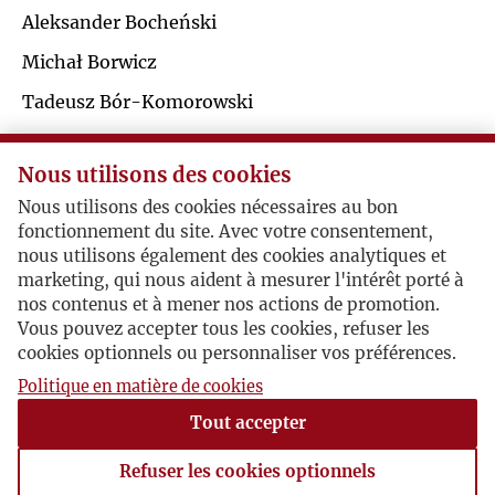
Ś
Aleksander Bocheński
R
Michał Borwicz
T
S
Tadeusz Bór-Komorowski
U
Zdzisław Broncel
Ś
Nous utilisons des cookies
Witold Bronowski
V
Nous utilisons des cookies nécessaires au bon
T
Zbigniew Brzeziński
fonctionnement du site. Avec votre consentement,
W
nous utilisons également des cookies analytiques et
U
marketing, qui nous aident à mesurer l'intérêt porté à
Jerzy Giedroyc / Eugeniusz Bajkowski
nos contenus et à mener nos actions de promotion.
Z
Vous pouvez accepter tous les cookies, refuser les
V
cookies optionnels ou personnaliser vos préférences.
O Pradze
Ż
Politique en matière de cookies
W
Rzym, 1963-11-23 , Eugeniusz Bajkowski
Tout accepter
Na pocztówce wysłanej z Rzymu Bajkowski
straszcza swoje wrażenia z wyjazdu do czeskiej
Z
Refuser les cookies optionnels
Pragi, przy czym podkreśla pozytywne zaskoczenie