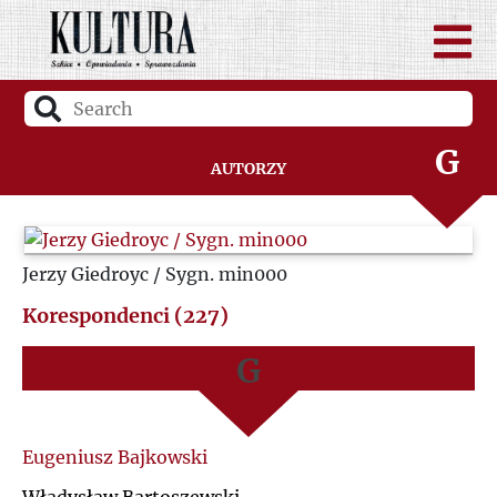
D
A
F
B
G
Autorzy
C
H
D
Jerzy Giedroyc / Sygn. min000
I
F
Korespondenci (227)
J
G
K
H
Eugeniusz Bajkowski
L
I