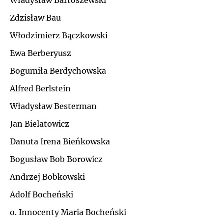
Władysław Bartoszewski
Ł
Zdzisław Bau
J
Włodzimierz Bączkowski
M
K
Ewa Berberyusz
N
Bogumiła Berdychowska
L
Alfred Berlstein
O
Ł
Władysław Besterman
P
Jan Bielatowicz
M
Danuta Irena Bieńkowska
Q
N
Bogusław Bob Borowicz
R
Andrzej Bobkowski
O
Adolf Bocheński
S
P
o. Innocenty Maria Bocheński