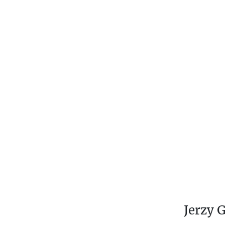
Ś
T
U
V
W
Z
Ż
Jerzy 