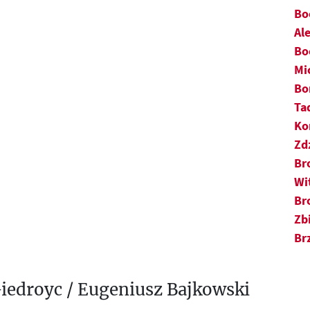
R
Bo
Al
S
Bo
Mi
Ś
Bo
T
Ta
Ko
U
Zd
Br
V
Wi
W
Br
Zb
Z
Br
Ż
Giedroyc / Eugeniusz Bajkowski