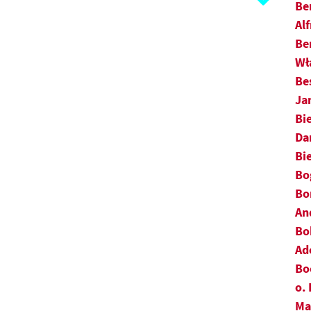
H
Be
Al
I
Be
Wł
J
Be
K
Ja
Bi
L
Da
Bi
Ł
Bo
M
Bo
An
N
Bo
Ad
O
Bo
o.
P
Ma