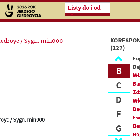
Przeskocz do treści zasad
Listy do i od
KORESPON
(227)
A
Eu
Ba
B
Wł
C
Ba
Zd
D
Wł
Bą
F
Ew
royc / Sygn. min000
G
Be
Bo