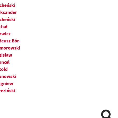
cheński
eksander
cheński
chał
rwicz
deusz Bór-
morowski
zisław
oncel
told
onowski
igniew
zeziński
Pomiń