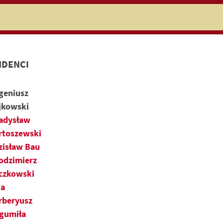
niczej
DENCI
geniusz
jkowski
adysław
rtoszewski
zisław Bau
odzimierz
czkowski
a
rberyusz
gumiła