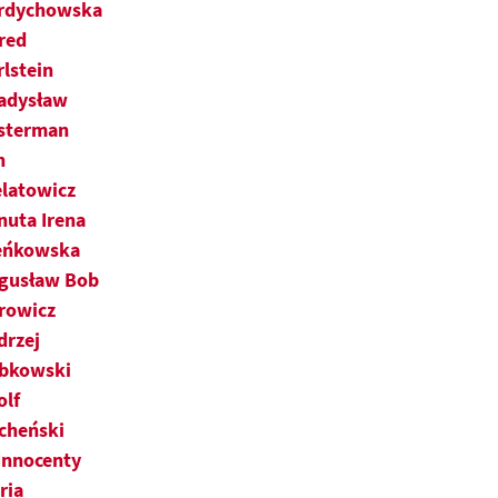
rdychowska
fred
rlstein
adysław
sterman
n
elatowicz
nuta Irena
eńkowska
gusław Bob
rowicz
drzej
bkowski
olf
cheński
 Innocenty
ria