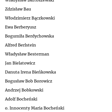
Władysław Bartoszewski
Ł
Zdzisław Bau
J
Włodzimierz Bączkowski
M
K
Ewa Berberyusz
N
Bogumiła Berdychowska
L
Alfred Berlstein
O
Ł
Władysław Besterman
P
Jan Bielatowicz
M
Danuta Irena Bieńkowska
Q
N
Bogusław Bob Borowicz
R
Andrzej Bobkowski
O
Adolf Bocheński
S
P
o. Innocenty Maria Bocheński