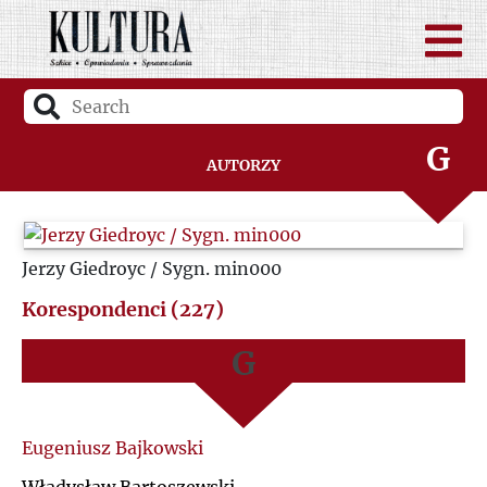
D
A
F
B
G
Autorzy
C
H
D
Jerzy Giedroyc / Sygn. min000
I
F
Korespondenci (227)
J
G
K
H
Eugeniusz Bajkowski
L
I