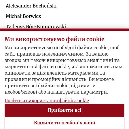
Ś
Aleksander Bocheński
R
Michał Borwicz
T
S
Tadeusz Bór-Komorowski
U
Zdzisław Broncel
Ми використовуємо файли cookie
Ś
Witold Bronowski
Ми використовуємо необхідні файли cookie, щоб
V
сайт працював належним чином. За вашою
T
Zbigniew Brzeziński
згодою ми також використовуємо аналітичні та
W
маркетингові файли cookie, які допомагають нам
U
оцінювати зацікавленість матеріалами та
Jerzy Giedroyc / Eugeniusz Bajkowski
провадити промоційну діяльність. Ви можете
Z
прийняти всі файли cookie, відхилити
V
необов'язкові або налаштувати параметри.
O Pradze
Ż
Політика використання файлів cookie
W
Rzym, 1963-11-23 , Eugeniusz Bajkowski
Прийняти всі
Na pocztówce wysłanej z Rzymu Bajkowski
straszcza swoje wrażenia z wyjazdu do czeskiej
Z
Відхилити необов'язкові
Pragi, przy czym podkreśla pozytywne zaskoczenie