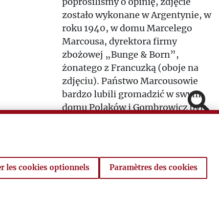
poprosiliśmy o opinię, zdjęcie
zostało wykonane w Argentynie, w
roku 1940, w domu Marcelego
Marcousa, dyrektora firmy
zbożowej „Bunge & Born”,
żonatego z Francuzką (oboje na
zdjęciu). Państwo Marcousowie
bardzo lubili gromadzić w swym
Pomiń
domu Polaków i Gombrowicz był
Fa
tam częstym gościem. Ponieważ
firma ta istnieje do dziś czynimy
In
starania o potwierdzenie tej tezy.
V
O Gombrowiczu mówią prof. Jan
r les cookies optionnels
Paramètres des cookies
Błoński i Konstanty A. Jeleński.
Powró
Audycje z RFI.
Pobierz załączniki: