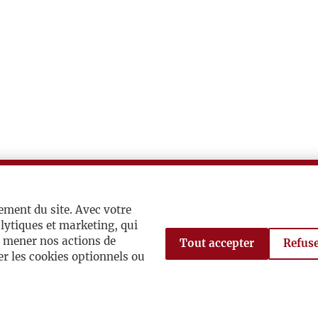
ement du site. Avec votre
lytiques et marketing, qui
à mener nos actions de
Tout accepter
Refuse
r les cookies optionnels ou
ch