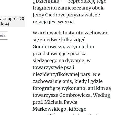
„Dzienniku” – reprodukcję tego
fragmentu zamieszczamy obok.
Jerzy Giedroyc przyznawał, że
icz après 20
relacja jest wierna.
ie 4)
W archiwach Instytutu zachowało
erz
się zaledwie kilka zdjęć
Gombrowicza, w tym jedno
przedstawiające pisarza
siedzącego na dywanie, w
towarzystwie psa i
niezidentyfikowanej pary. Nie
zachował się opis, kiedy i gdzie
fotografię tę wykonano, ani kim są
towarzysze Gombrowicza. Według
prof. Michała Pawła
Markowskiego, którego