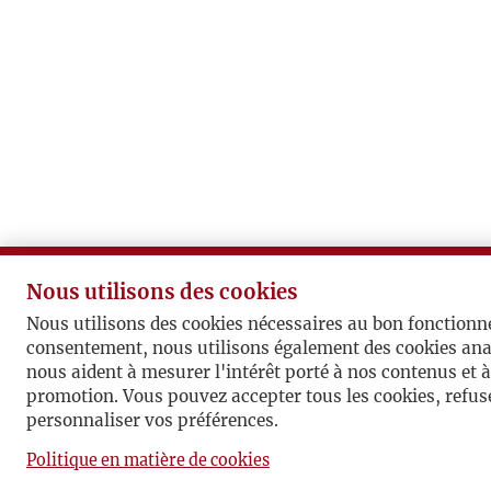
Nous utilisons des cookies
Nous utilisons des cookies nécessaires au bon fonctionn
consentement, nous utilisons également des cookies ana
nous aident à mesurer l'intérêt porté à nos contenus et 
promotion. Vous pouvez accepter tous les cookies, refuse
personnaliser vos préférences.
book
Pomiń sekcję linków społecznościowych
Powrót do sekcji linków społecznościowy
Instagram
Vimeo
Politique en matière de cookies
Paramètres des cookies