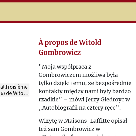
niczej
À propos de Witold
Gombrowicz
"Moja współpraca z
Gombrowiczem możliwa była
tylko dzięki temu, że bezpośrednie
nal.Troisième
kontakty między nami były bardzo
66) de Witold
rzadkie” – mówi Jerzy Giedroyc w
 Premiers
ons-Laffitte.
„Autobiografii na cztery ręce”.
193, 1963, p.
Wizytę w Maisons-Laffitte opisał
też sam Gombrowicz w