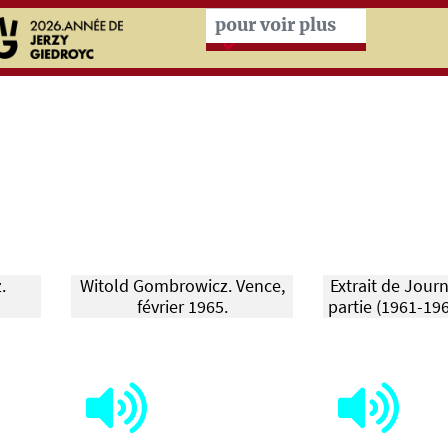
Przeskocz do treści zasad
pour voir plus
.
Witold Gombrowicz. Vence,
Extrait de Jour
février 1965.
partie (1961-19
Gombrowicz.
instants à Mais
"Kultura" n° 11/
24.