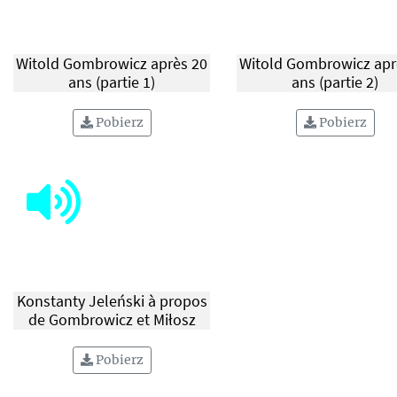
Sa femme est également sur
la photo. Gombrowicz leur
rendait fréquemment visite.
Auteur de la photo inconnu.
Witold Gombrowicz après 20
Witold Gombrowicz apr
ans (partie 1)
ans (partie 2)
Pobierz
Pobierz
Konstanty Jeleński à propos
de Gombrowicz et Miłosz
Pobierz