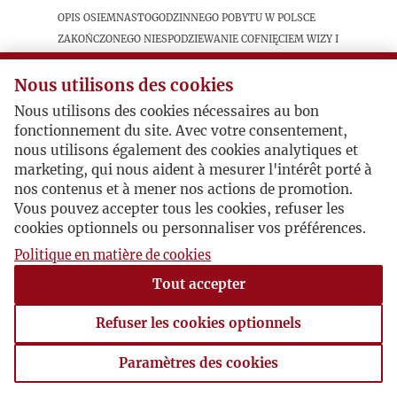
Opis osiemnastogodzinnego pobytu w Polsce
zakończonego niespodziewanie cofnięciem wizy i
odtransportowaniem autorki na lotnisko.
Wszystko z powodu wcześniejszego reportażu
Nous utilisons des cookies
ogłoszonego w paryskiej „Kulturze”, z kilkoma
Nous utilisons des cookies nécessaires au bon
krajowymi dowcipami.
fonctionnement du site. Avec votre consentement,
nous utilisons également des cookies analytiques et
marketing, qui nous aident à mesurer l'intérêt porté à
Postacie powiązane
nos contenus et à mener nos actions de promotion.
Vous pouvez accepter tous les cookies, refuser les
Autor publikacji:
Franciszka
cookies optionnels ou personnaliser vos préférences.
Torunczyk
Politique en matière de cookies
Tout accepter
Refuser les cookies optionnels
Paramètres des cookies
Paramètres des cookies