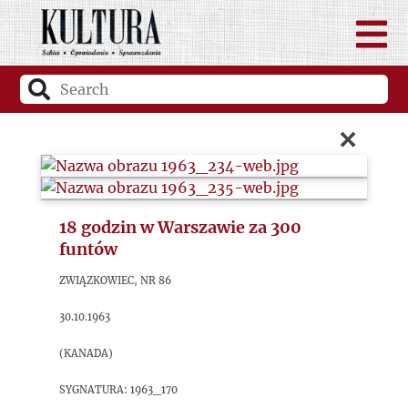
×
18 godzin w Warszawie za 300
funtów
Związkowiec, nr 86
30.10.1963
(Kanada)
sygnatura: 1963_170