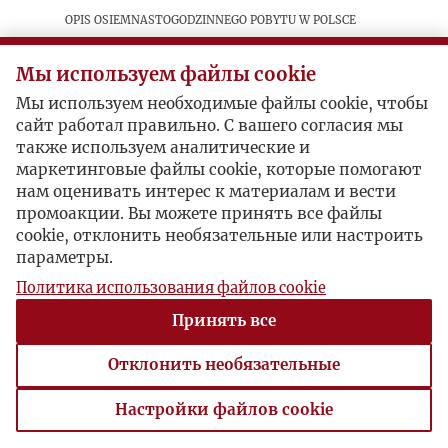
Opis osiemnastogodzinnego pobytu w Polsce
zakończonego niespodziewanie cofnięciem wizy i
odtransportowaniem autorki na lotnisko.
Мы используем файлы cookie
Wszystko z powodu wcześniejszego reportażu
Мы используем необходимые файлы cookie, чтобы
ogłoszonego w paryskiej „Kulturze”, z kilkoma
сайт работал правильно. С вашего согласия мы
krajowymi dowcipami.
также используем аналитические и
маркетинговые файлы cookie, которые помогают
нам оценивать интерес к материалам и вести
Postacie powiązane
промоакции. Вы можете принять все файлы
cookie, отклонить необязательные или настроить
Autor publikacji:
Franciszka
параметры.
Torunczyk
Политика использования файлов cookie
Принять все
Отклонить необязательные
Настройки файлов cookie
Настройки файлов cookie