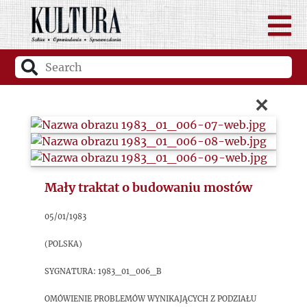
×
Mały traktat o budowaniu mostów
05/01/1983
(Polska)
sygnatura: 1983_01_006_B
Omówienie problemów wynikających z podziału