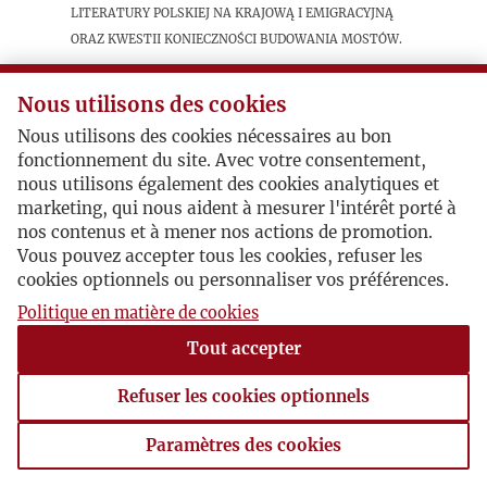
literatury polskiej na krajową i emigracyjną
oraz kwestii konieczności budowania mostów.
Nous utilisons des cookies
Postacie powiązane
Nous utilisons des cookies nécessaires au bon
fonctionnement du site. Avec votre consentement,
Bohater:
Kazimierz Wierzyński
nous utilisons également des cookies analytiques et
Bohater:
Julian Przyboś
marketing, qui nous aident à mesurer l'intérêt porté à
Bohater:
Maria Dąbrowska
nos contenus et à mener nos actions de promotion.
Bohater:
Jarosław Iwaszkiewicz
Vous pouvez accepter tous les cookies, refuser les
Autor publikacji:
Zygmunt Lichniak
cookies optionnels ou personnaliser vos préférences.
Politique en matière de cookies
Tout accepter
Refuser les cookies optionnels
Paramètres des cookies
Paramètres des cookies