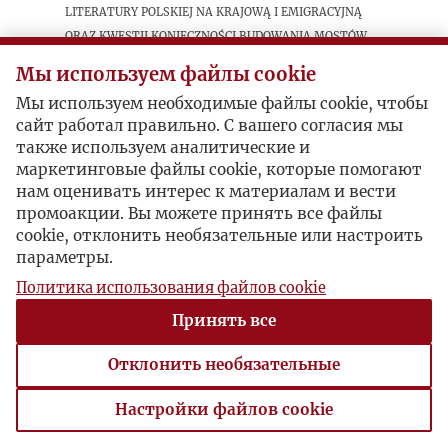
literatury polskiej na krajową i emigracyjną
oraz kwestii konieczności budowania mostów.
Мы используем файлы cookie
Postacie powiązane
Мы используем необходимые файлы cookie, чтобы
сайт работал правильно. С вашего согласия мы
также используем аналитические и
Bohater:
Kazimierz Wierzyński
маркетинговые файлы cookie, которые помогают
Bohater:
Julian Przyboś
нам оценивать интерес к материалам и вести
Bohater:
Maria Dąbrowska
промоакции. Вы можете принять все файлы
Bohater:
Jarosław Iwaszkiewicz
cookie, отклонить необязательные или настроить
Autor publikacji:
Zygmunt Lichniak
параметры.
Политика использования файлов cookie
Принять все
Отклонить необязательные
Настройки файлов cookie
Настройки файлов cookie