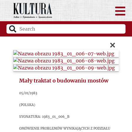
×
Mały traktat o budowaniu mostów
05/01/1983
(Polska)
sygnatura: 1983_01_006_B
Omówienie problemów wynikających z podziału