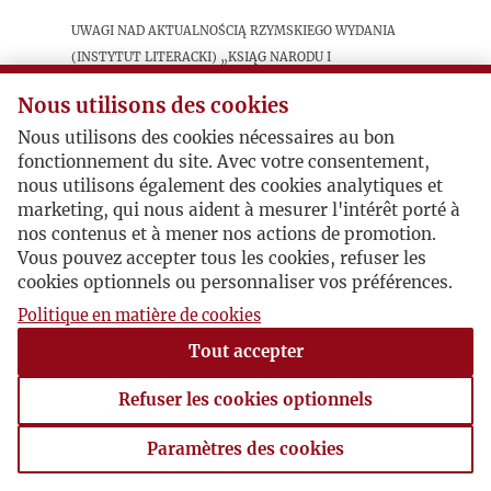
Uwagi nad aktualnością rzymskiego wydania
(Instytut Literacki) „Ksiąg narodu i
pielgrzymstwa polskiego”, podkreślające
Nous utilisons des cookies
problemy związane z masową powojenną
emigracją i powtarzalnością polskiego losu.
Nous utilisons des cookies nécessaires au bon
fonctionnement du site. Avec votre consentement,
nous utilisons également des cookies analytiques et
Postacie powiązane
marketing, qui nous aident à mesurer l'intérêt porté à
nos contenus et à mener nos actions de promotion.
Vous pouvez accepter tous les cookies, refuser les
Inne:
Adam Mickiewicz
cookies optionnels ou personnaliser vos préférences.
Inne:
Gustaw Herling-Grudziński
Politique en matière de cookies
Tout accepter
Refuser les cookies optionnels
Paramètres des cookies
Paramètres des cookies