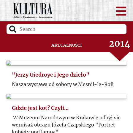
2016
2015
2014
Aktualności
"Jerzy Giedroyc i Jego dzieło"
Nasza wystawa od soboty w Mesnil-le-Roi!
Gdzie jest kot? Czyli...
W Muzeum Narodowym w Krakowie odbył sie
wernisaż obrazu Józefa Czapskiego "Portret
kobiety pod lampą".