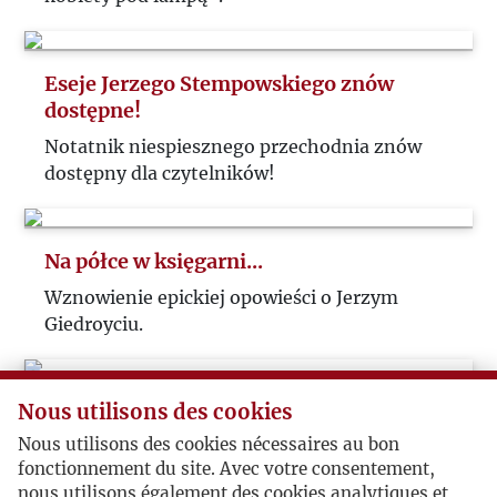
Eseje Jerzego Stempowskiego znów
dostępne!
Notatnik niespiesznego przechodnia znów
dostępny dla czytelników!
Na półce w księgarni...
Wznowienie epickiej opowieści o Jerzym
Giedroyciu.
Nous utilisons des cookies
Wierszyk Zosi
Nous utilisons des cookies nécessaires au bon
Stara tradycja uświetniania wierszem
fonctionnement du site. Avec votre consentement,
solenizantów zachowała się w Domu Kultury.
nous utilisons également des cookies analytiques et