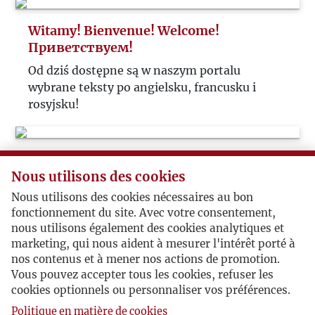
Witamy! Bienvenue! Welcome!
Приветствуем!
Od dziś dostępne są w naszym portalu
wybrane teksty po angielsku, francusku i
rosyjsku!
Z okazji 109 rocznicy...
Nous utilisons des cookies
Z okazji 109 rocznicy urodzin Jerzego
Nous utilisons des cookies nécessaires au bon
Giedroycia - do obejrzenia film Ignacego
fonctionnement du site. Avec votre consentement,
Szczepańskiego.
nous utilisons également des cookies analytiques et
marketing, qui nous aident à mesurer l'intérêt porté à
nos contenus et à mener nos actions de promotion.
Album Polskiej Marynarki Wojennej
Vous pouvez accepter tous les cookies, refuser les
cookies optionnels ou personnaliser vos préférences.
Od pierwszej do ostatniej salwy w drugiej
Politique en matière de cookies
wojnie światowej... Nakładem IL w Rzymie,