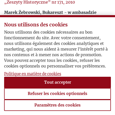
„Zeszyty Historyczne” nr 171, 2010
Marek Żebrowski, Bukareszt - w ambasadzie
„Zeszyty Historyczne” nr 171, 2010
Nous utilisons des cookies
Nous utilisons des cookies nécessaires au bon
Julia Juryś, Henryk Giedroyć (1922-2010)
fonctionnement du site. Avec votre consentement,
„Zeszyty Literackie” 2(110), 2010
nous utilisons également des cookies analytiques et
marketing, qui nous aident à mesurer l'intérêt porté à
Album To tylko zabawa - Henryk Giedroyć,
nos contenus et à mener nos actions de promotion.
fotografie z Maisons-Laffitte i okolic.
Vous pouvez accepter tous les cookies, refuser les
opracowanie i wstęp Stanisław Mancewicz.
cookies optionnels ou personnaliser vos préférences.
Wyd. Fundacja Kultury Paryskiej, Kraków -
Politique en matière de cookies
Maisons-Laffitte 2020, wersja elektroniczna.
Tout accepter
Refuser les cookies optionnels
Paramètres des cookies
Paramètres des cookies