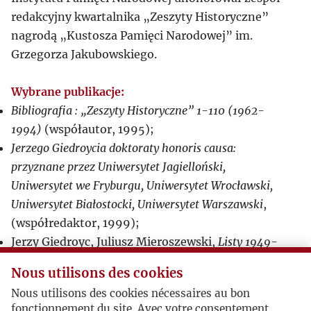
redakcyjny kwartalnika „Zeszyty Historyczne”
nagrodą „Kustosza Pamięci Narodowej” im.
Grzegorza Jakubowskiego.
Wybrane publikacje:
Bibliografia : „Zeszyty Historyczne” 1-110 (1962-
1994)
(współautor, 1995);
Jerzego Giedroycia doktoraty honoris causa:
przyznane przez Uniwersytet Jagielloński,
Uniwersytet we Fryburgu, Uniwersytet Wrocławski,
Uniwersytet Białostocki, Uniwersytet Warszawski
,
(współredaktor, 1999);
Jerzy Giedroyc, Juliusz Mieroszewski,
Listy 1949-
1956
, t. 1-2 (współredaktor, 1999);
Nous utilisons des cookies
Jerzy Giedroyc, Melchior Wańkowicz,
Listy 1945-
Nous utilisons des cookies nécessaires au bon
1963
, (współredaktor 2000);
fonctionnement du site. Avec votre consentement,