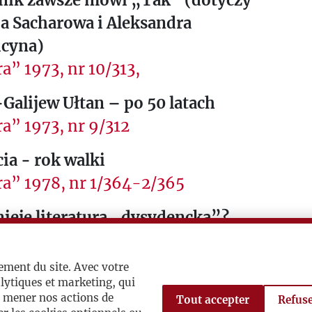
nik zawsze mówi „Tak” (dotyczy
a Sacharowa i Aleksandra
icyna)
a” 1973, nr 10/313,
Galijew Ułtan – po 50 latach
a” 1973, nr 9/312
ia - rok walki
a” 1978, nr 1/364-2/365
nieje literatura „dysydencka”?
a” 1978, nr 5/368
ement du site. Avec votre
gry” Zbigniewa Brzezińskiego
lytiques et marketing, qui
a” 1986, nr 12/471
à mener nos actions de
Tout accepter
Refuse