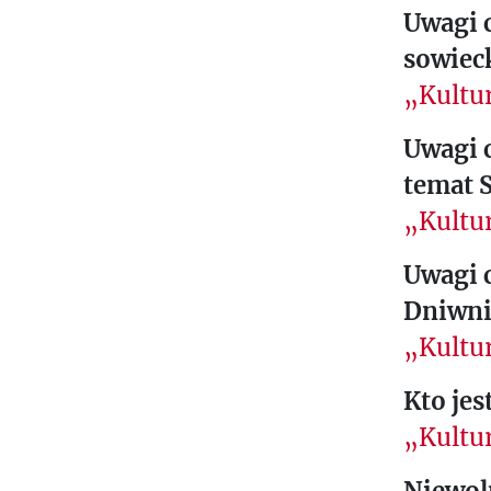
I
Uwagi c
M
sowieck
É
„Kultur
D
I
Uwagi 
A
temat S
I
„Kultur
L
S
Uwagi 
É
Dniwni
C
„Kultur
R
I
Kto jes
V
„Kultur
E
N