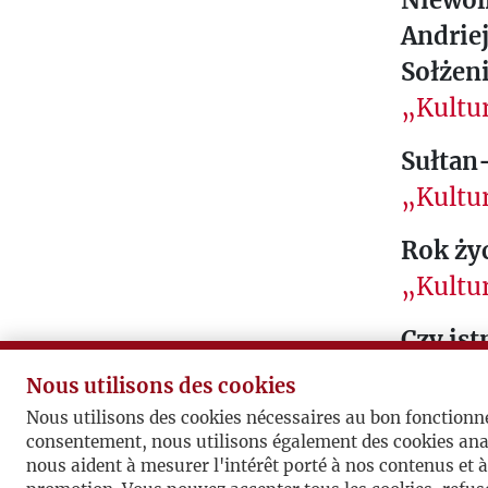
Niewol
T
Andriej
S
Sołżen
U
„Kultur
R
.
Sułtan-
.
„Kultur
.
Rok życ
„Kultur
Czy ist
„Kultur
Nous utilisons des cookies
Nous utilisons des cookies nécessaires au bon fonctionn
„Plan 
consentement, nous utilisons également des cookies ana
„Kultur
nous aident à mesurer l'intérêt porté à nos contenus et 