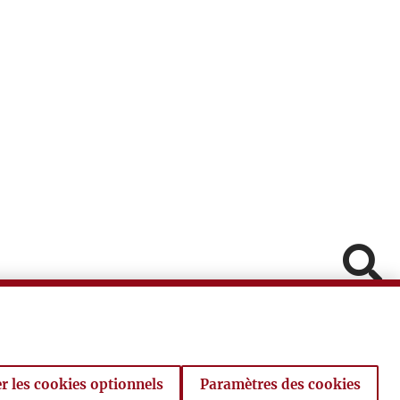
Pomiń
Fa
In
V
r les cookies optionnels
Paramètres des cookies