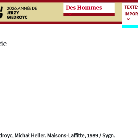
Przeskocz do treści zasadn
Przes
TEXTE
Des Hommes
IMPOR
droyc, Michał Heller. Maisons-Laffitte, 1989 / Sygn.