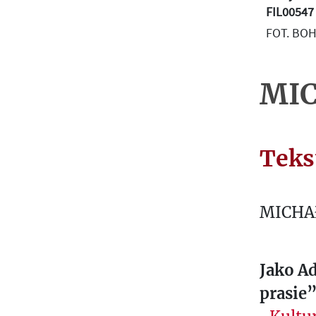
O
FIL00547
G
FOT. BO
R
A
P
MIC
H
I
E
Teks
T
E
X
MICHA
T
E
Jako A
S
L
prasie
E