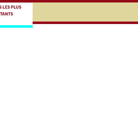
iczej
kocz do treści zasadniczej
S LES PLUS
TANTS