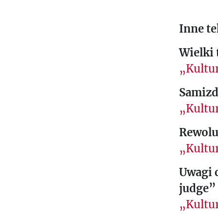
R
E
Inne te
S
P
Wielki 
O
„Kultu
N
Samizd
D
A
„Kultur
N
Rewoluc
C
E
„Kultur
M
Uwagi c
U
judge”
L
„Kultur
T