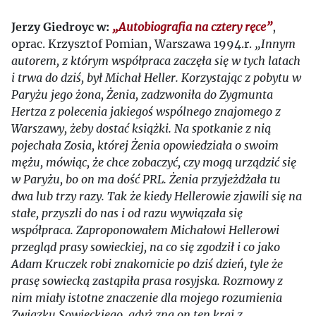
Jerzy Giedroyc w:
„Autobiografia na cztery ręce”
,
oprac. Krzysztof Pomian, Warszawa 1994.r.
„Innym
autorem, z którym współpraca zaczęła się w tych latach
i trwa do dziś, był Michał Heller. Korzystając z pobytu w
Paryżu jego żona, Żenia, zadzwoniła do Zygmunta
Hertza z polecenia jakiegoś wspólnego znajomego z
Warszawy, żeby dostać książki. Na spotkanie z nią
pojechała Zosia, której Żenia opowiedziała o swoim
mężu, mówiąc, że chce zobaczyć, czy mogą urządzić się
w Paryżu, bo on ma dość PRL. Żenia przyjeżdżała tu
dwa lub trzy razy. Tak że kiedy Hellerowie zjawili się na
stałe, przyszli do nas i od razu wywiązała się
współpraca. Zaproponowałem Michałowi Hellerowi
przegląd prasy sowieckiej, na co się zgodził i co jako
Adam Kruczek robi znakomicie po dziś dzień, tyle że
prasę sowiecką zastąpiła prasa rosyjska. Rozmowy z
nim miały istotne znaczenie dla mojego rozumienia
Związku Sowieckiego, gdyż zna on ten kraj z