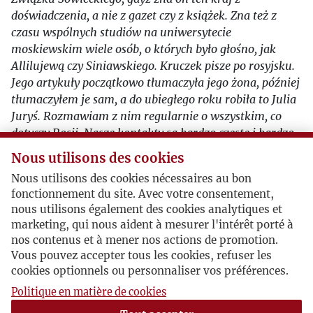
doświadczenia, a nie z gazet czy z książek. Zna też z
czasu wspólnych studiów na uniwersytecie
moskiewskim wiele osób, o których było głośno, jak
Allilujewą czy Siniawskiego. Kruczek pisze po rosyjsku.
Jego artykuły początkowo tłumaczyła jego żona, później
tłumaczyłem je sam, a do ubiegłego roku robiła to Julia
Juryś. Rozmawiam z nim regularnie o wszystkim, co
dotyczy Rosji. Nasze kontakty są bardzo częste i bardzo
bliskie.”
Nous utilisons des cookies
Nous utilisons des cookies nécessaires au bon
J.Piekara
Michaił Heller – „polski Rosjanin” z
fonctionnement du site. Avec votre consentement,
Maisons-Laffitte
.
Artykuł opracowany na podstawie
nous utilisons également des cookies analytiques et
pracy licencjackiej obronionej w czerwcu 2017
marketing, qui nous aident à mesurer l'intérêt porté à
r. Tekst ukazał się drukiem w „Roczniku Instytutu
nos contenus et à mener nos actions de promotion.
Europy Środkowo-Wschodniej” 15 (2017) Zeszyt 1, s.
Vous pouvez accepter tous les cookies, refuser les
89-113;
cookies optionnels ou personnaliser vos préférences.
Politique en matière de cookies
R. Stobiecki,
Michaiła Hellera i Jerzego Giedroycia