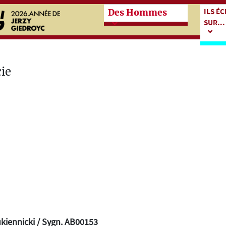
Przeskocz do treści zasadn
Przes
ILS É
Des Hommes
SUR...
kiennicki / Sygn. AB00153