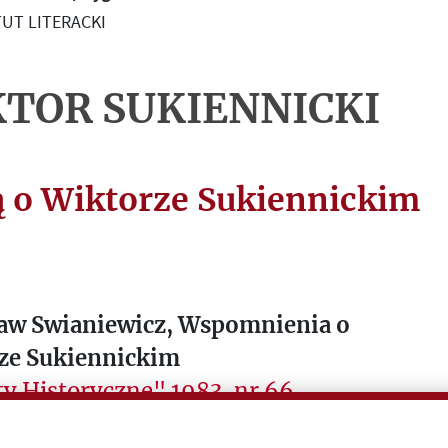
UT LITERACKI
TOR SUKIENNICKI
ą o Wiktorze Sukiennickim
ław Swianiewicz, Wspomnienia o
ze Sukiennickim
y Historyczne" 1983, nr 66
łossowska, Mistrz