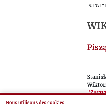
O
© INSTYT
G
R
A
WIK
P
H
I
Pisz
E
T
E
X
Stanis
T
E
Wiktor
S
"Zeszyt
L
Nous utilisons des cookies
E
Nina K