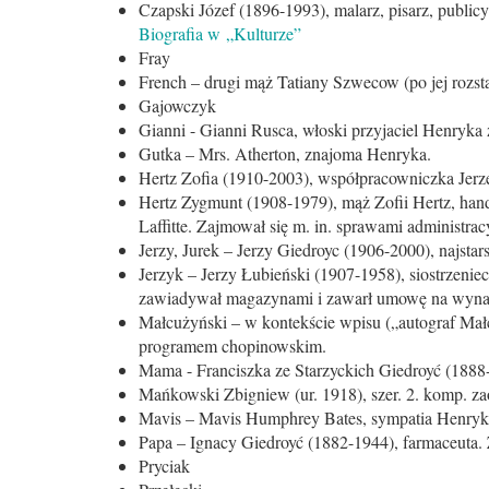
Czapski Józef (1896-1993), malarz, pisarz, public
Biografia w „Kulturze”
Fray
French – drugi mąż Tatiany Szwecow (po jej rozst
Gajowczyk
Gianni - Gianni Rusca, włoski przyjaciel Henryka
Gutka – Mrs. Atherton, znajoma Henryka.
Hertz Zofia (1910-2003), współpracowniczka Jerze
Hertz Zygmunt (1908-1979), mąż Zofii Hertz, hand
Laffitte. Zajmował się m. in. sprawami administr
Jerzy, Jurek – Jerzy Giedroyc (1906-2000), najsta
Jerzyk – Jerzy Łubieński (1907-1958), siostrzenie
zawiadywał magazynami i zawarł umowę na wynaję
Małcużyński – w kontekście wpisu („autograf Mał
programem chopinowskim.
Mama - Franciszka ze Starzyckich Giedroyć (1888
Mańkowski Zbigniew (ur. 1918), szer. 2. komp. z
Mavis – Mavis Humphrey Bates, sympatia Henryka
Papa – Ignacy Giedroyć (1882-1944), farmaceuta.
Pryciak