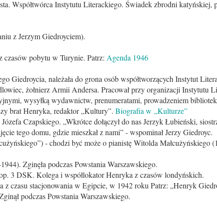
ysta. Współtwórca Instytutu Literackiego. Świadek zbrodni katyńskiej, 
aniu z Jerzym Giedroyciem).
 z czasów pobytu w Turynie. Patrz:
Agenda 1946
go Giedroycia, należała do grona osób współtworzących Instytut Liter
lowiec, żołnierz Armii Andersa. Pracował przy organizacji Instytutu L
acyjnymi, wysyłką wydawnictw, prenumeratami, prowadzeniem bibliotek
rszy brat Henryka, redaktor „Kultury”.
Biografia w „Kulturze”
c Józefa Czapskiego. „Wkrótce dołączył do nas Jerzyk Łubieński, siostr
cie tego domu, gdzie mieszkał z nami” - wspominał Jerzy Giedroyc.
cużyńskiego”) - chodzi być może o pianistę Witolda Małcużyńskiego 
-1944). Zginęła podczas Powstania Warszawskiego.
aop. 3 DSK. Kolega i współlokator Henryka z czasów londyńskich.
 z czasu stacjonowania w Egipcie, w 1942 roku Patrz: „Henryk Giedr
 Zginął podczas Powstania Warszawskiego.