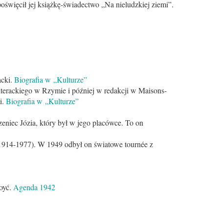
poświęcił jej książkę-świadectwo „Na nieludzkiej ziemi”.
acki.
Biografia w „Kulturze”
iterackiego w Rzymie i później w redakcji w Maisons-
i.
Biografia w „Kulturze”
zeniec Józia, który był w jego placówce. To on
(1914-1977). W 1949 odbył on światowe tournée z
oyć.
Agenda 1942