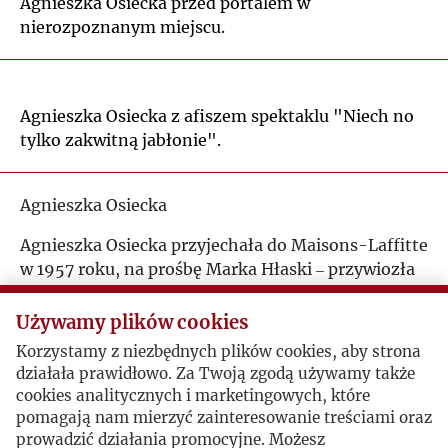
Agnieszka Osiecka przed portalem w
nierozpoznanym miejscu.
Agnieszka Osiecka z afiszem spektaklu "Niech no
tylko zakwitną jabłonie".
Agnieszka Osiecka
Agnieszka Osiecka przyjechała do Maisons-Laffitte
w 1957 roku, na prośbę Marka Hłaski
przywiozła
–
maszynopis jego
„
Cmentarzy
. Po latach
”
wspominała w filmie dokumentalnym
„
Tratwa
Używamy plików cookies
Kultury
”:
„Kiedy państwo Hertzowie opowiadali mi
Korzystamy z niezbędnych plików cookies, aby strona
o czasie spędzonym na zesłaniu, o tym jak piłowali
działała prawidłowo. Za Twoją zgodą używamy także
drzewo, nie wiedziałam, o czym mówią. Byłam
cookies analitycznych i marketingowych, które
chyba najgłupszą dziewczyną na świecie.
pomagają nam mierzyć zainteresowanie treściami oraz
Ta wizyta odegrała ważną rolę w moim życiu. Pan
prowadzić działania promocyjne. Możesz