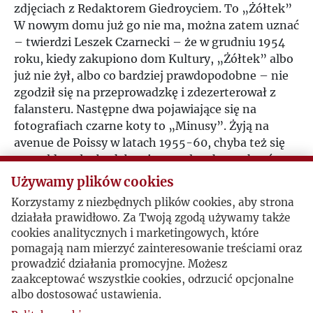
zdjęciach z Redaktorem Giedroyciem. To „Żółtek”
W nowym domu już go nie ma, można zatem uznać
– twierdzi Leszek Czarnecki – że w grudniu 1954
roku, kiedy zakupiono dom Kultury, „Żółtek” albo
już nie żył, albo co bardziej prawdopodobne – nie
zgodził się na przeprowadzkę i zdezerterował z
falansteru. Następne dwa pojawiające się na
fotografiach czarne koty to „Minusy”. Żyją na
avenue de Poissy w latach 1955-60, chyba też się
wymeldowały, brak bowiem oralnych przekazów o
ich śmierci. Okresowo pojawiały się ptaki: kogut
Używamy plików cookies
(zwany po prostu Kogutem, wspominany przez JG
Korzystamy z niezbędnych plików cookies, aby strona
w listach) – pojawia się znienacka i znikąd. Można
działała prawidłowo. Za Twoją zgodą używamy także
go oglądać na zdjęciach Bohdana Paczowskiego z
cookies analitycznych i marketingowych, które
roku 1987. Mieszkał w ogrodzie i nocował na
pomagają nam mierzyć zainteresowanie treściami oraz
drzewie. Ponoć został uśmiercony przez młodego
prowadzić działania promocyjne. Możesz
„Faksa” na początku lat 90. Dzikie kaczki,
zaakceptować wszystkie cookies, odrzucić opcjonalne
krzyżówki. W roku 1998 porzuciła je matka. Jak
albo dostosować ustawienia.
tyko urosły, odleciały. Jak znalazły się w ogrodzie?