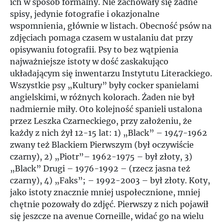
ich w sposób formalny. Nie zachowały się żadne
spisy, jedynie fotografie i okazjonalne
wspomnienia, głównie w listach. Obecność psów na
zdjęciach pomaga czasem w ustalaniu dat przy
opisywaniu fotografii. Psy to bez wątpienia
najważniejsze istoty w dość zaskakująco
układającym się inwentarzu Instytutu Literackiego.
Wszystkie psy „Kultury” były cocker spanielami
angielskimi, w różnych kolorach. Żaden nie był
nadmiernie miły. Oto kolejność spanieli ustalona
przez Leszka Czarneckiego, przy założeniu, że
każdy z nich żył 12-15 lat: 1) „Black” – 1947-1962
zwany też Blackiem Pierwszym (był oczywiście
czarny), 2) „Piotr”– 1962-1975 – był złoty, 3)
„Black” Drugi – 1976-1992 – (rzecz jasna też
czarny), 4) „Faks”; – 1992-2003 – był złoty. Koty,
jako istoty znacznie mniej uspołecznione, mniej
chętnie pozowały do zdjęć. Pierwszy z nich pojawił
się jeszcze na avenue Corneille, widać go na wielu