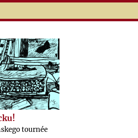
niczej
cku!
ńskego tournée