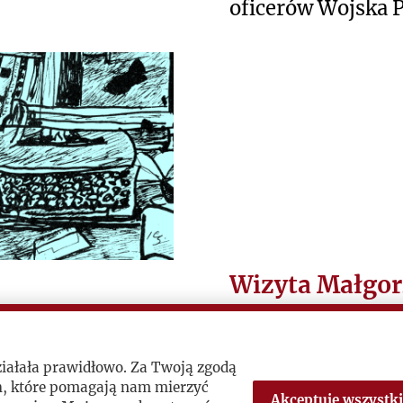
oficerów Wojska P
Przypominamy, że
RP ustanowił tę 
Pamięci Ofiar Zbr
Wizyta Małgor
Omilanowskie
imy piątą
 Henryka
Minister Kultury 
ziałała prawidłowo. Za Twoją zgodą
Narodowego w Mai
h, które pomagają nam mierzyć
Akceptuję wszystki