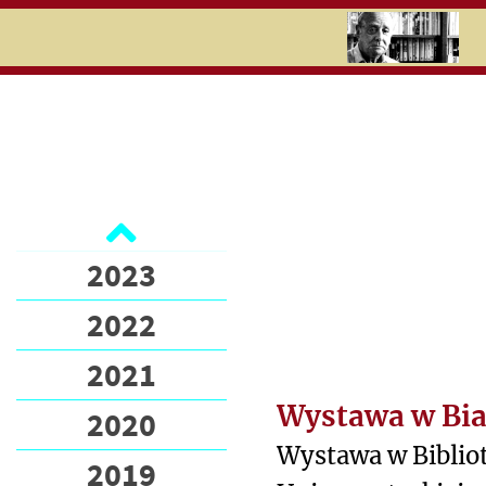
RU
UK
Search
2026
2025
Ukraina
2024
Edukacja
2023
Newsletter
2022
Wsparli
"Kulturę"
2021
Wpłać na
Wystawa w Bi
2020
"Kulturę"
Wystawa w Biblio
2019