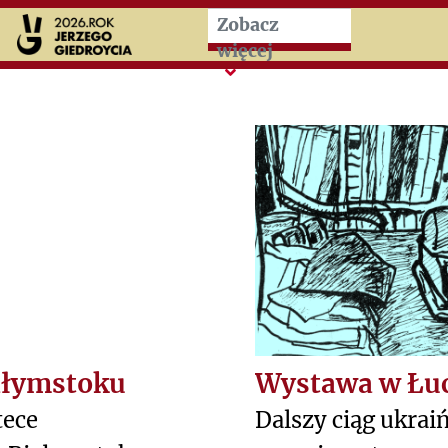
Przeskocz do treści zasad
Zobacz
więcej
ałymstoku
Wystawa w Łu
tece
Dalszy ciąg ukrai