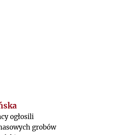
ńska
cy ogłosili
 masowych grobów