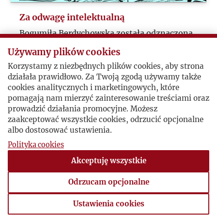
Za odwagę intelektualną
Bogumiła Berdychowska została odznaczona
orderem „Za odwagę intelektualną”,
Używamy plików cookies
przyznawanym przez ukraińskie czasopismo
Korzystamy z niezbędnych plików cookies, aby strona
kulturoznawcze „Ji”.
działała prawidłowo. Za Twoją zgodą używamy także
cookies analitycznych i marketingowych, które
pomagają nam mierzyć zainteresowanie treściami oraz
Trwa dezynfekcja książek i gazet
prowadzić działania promocyjne. Możesz
zaakceptować wszystkie cookies, odrzucić opcjonalne
Dzięki dotacji Ministerstwa Spraw
albo dostosować ustawienia.
Zagranicznych (bardzo dziękujemy!) część
Polityka cookies
zbioru księgozbioru i starych periodyków
została już odkażona.
Akceptuję wszystkie
Odrzucam opcjonalne
1
…
6
7
8
Ustawienia cookies
Ustawienia cookies