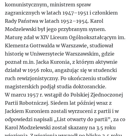
komunistycznym, ministrem spraw
zagranicznych w latach 1947–1951 i członkiem
Rady Państwa w latach 1952–1954. Karol
Modzelewski był jego przybranym synem.
Maturę zdał w XIV Liceum Ogólnokształcącym im.
Klementa Gottwalda w Warszawie, studiował
historię w Uniwersytecie Warszawskim, gdzie
poznał m.in. Jacka Kuronia, z którym aktywnie
działał w 1956 roku, angażując się w studencki
ruch rewizjonistyczny. Po ukończeniu studiów
magisterskich podjął studia doktoranckie.
W marcu 1957 r. wstąpił do Polskiej Zjednoczonej
Partii Robotniczej. Siedem lat później wraz z
Jackiem Kuroniem zostali wyrzuceni z partii i w
odpowiedzi napisali „List otwarty do partii”, za co
Karol Modzelewski został skazany na 3.5 roku
więzienia. Z więzienia wyszedł po blisko 2,5 roku.