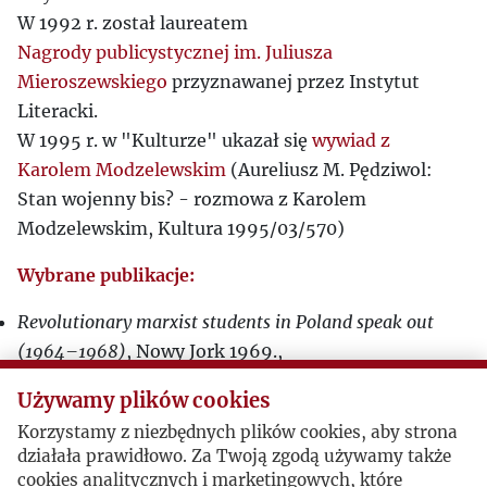
W 1992 r. został laureatem
Nagrody publicystycznej im. Juliusza
Mieroszewskiego
przyznawanej przez Instytut
Literacki.
W 1995 r. w "Kulturze" ukazał się
wywiad z
Karolem Modzelewskim
(Aureliusz M. Pędziwol:
Stan wojenny bis? - rozmowa z Karolem
Modzelewskim, Kultura 1995/03/570)
Wybrane publikacje:
Revolutionary marxist students in Poland speak out
(1964–1968)
, Nowy Jork 1969.,
Chłopi w społeczeństwie polskim
, Wrocław 1987.,
Używamy plików cookies
Między umową a wojną
, Warszawa 1989.,
Korzystamy z niezbędnych plików cookies, aby strona
Dokąd od komunizmu?
, Warszawa 1993.,
działała prawidłowo. Za Twoją zgodą używamy także
Organizacja gospodarcza państwa piastowskiego X–
cookies analitycznych i marketingowych, które