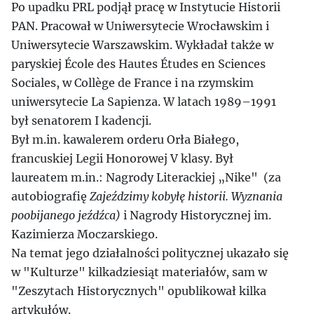
Po upadku PRL podjął pracę w Instytucie Historii
PAN. Pracował w Uniwersytecie Wrocławskim i
Uniwersytecie Warszawskim. Wykładał także w
paryskiej École des Hautes Études en Sciences
Sociales, w Collège de France i na rzymskim
uniwersytecie La Sapienza. W latach 1989–1991
był senatorem I kadencji.
Był m.in. kawalerem orderu Orła Białego,
francuskiej Legii Honorowej V klasy. Był
laureatem m.in.: Nagrody Literackiej „Nike" (za
autobiografię
Zajeździmy kobyłę historii. Wyznania
poobijanego jeźdźca)
i Nagrody Historycznej im.
Kazimierza Moczarskiego.
Na temat jego działalności politycznej ukazało się
w "Kulturze" kilkadziesiąt materiałów, sam w
"Zeszytach Historycznych" opublikował kilka
artykułów.