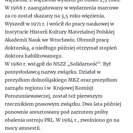
W 1968 r. zaangażowany w wydarzenia marcowe
za co został skazany na 3,5 roku więzienia.
Wyszedł w 1971 r. i wrócił do pracy naukowej w
Instytucie Historii Kultury Materialnej Polskiej
Akademii Nauk we Wrocławiu. Obronił pracę
doktorską, a niedługo później otrzymał stopień
doktora habilitowanego.
W 1980 r. wstąpił do NSZZ „Solidarność”. Był
pomysłodawcą nazwy związku. Działał w
prezydium dolnośląskiego MKZ oraz prezydium
zarządu regionu i w Krajowej Komisji
Porozumiewawczej, został też pierwszym
rzecznikiem prasowym związku. Dwa lata później
ponownie aresztowany pod zarzutem próby
obalenia ustroju PRL. W 1984 r., zwolniono go na
mocy amnestii.