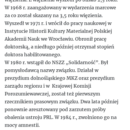
W 1968 r. zaangażowany w wydarzenia marcowe
za co został skazany na 3,5 roku więzienia.
Wyszedł w 1971 r. i wrócił do pracy naukowej w
Instytucie Historii Kultury Materialnej Polskiej
Akademii Nauk we Wrocławiu. Obronił pracę
doktorską, a niedługo później otrzymał stopień
doktora habilitowanego.
W 1980 r. wstąpił do NSZZ „Solidarność”. Był
pomysłodawcą nazwy związku. Działał w
prezydium dolnośląskiego MKZ oraz prezydium
zarządu regionu i w Krajowej Komisji
Porozumiewawczej, został też pierwszym
rzecznikiem prasowym związku. Dwa lata później
ponownie aresztowany pod zarzutem próby
obalenia ustroju PRL. W 1984 r., zwolniono go na
mocy amnestii.