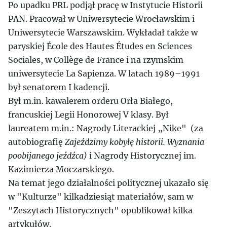
Po upadku PRL podjął pracę w Instytucie Historii
PAN. Pracował w Uniwersytecie Wrocławskim i
Uniwersytecie Warszawskim. Wykładał także w
paryskiej École des Hautes Études en Sciences
Sociales, w Collège de France i na rzymskim
uniwersytecie La Sapienza. W latach 1989–1991
był senatorem I kadencji.
Był m.in. kawalerem orderu Orła Białego,
francuskiej Legii Honorowej V klasy. Był
laureatem m.in.: Nagrody Literackiej „Nike" (za
autobiografię
Zajeździmy kobyłę historii. Wyznania
poobijanego jeźdźca)
i Nagrody Historycznej im.
Kazimierza Moczarskiego.
Na temat jego działalności politycznej ukazało się
w "Kulturze" kilkadziesiąt materiałów, sam w
"Zeszytach Historycznych" opublikował kilka
artykułów.