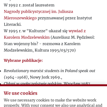
W 1992 r. został laureatem
Nagrody publicystycznej im. Juliusza
Mieroszewskiego
przyznawanej przez Instytut
Literacki.
W 1995 r. w "Kulturze" ukazał się
wywiad z
Karolem Modzelewskim
(Aureliusz M. Pędziwol:
Stan wojenny bis? - rozmowa z Karolem
Modzelewskim, Kultura 1995/03/570)
Wybrane publikacje:
Revolutionary marxist students in Poland speak out
(1964–1968)
, Nowy Jork 1969.,
Chłopi w społeczeństwie polskim
, Wrocław 1987.,
Między umową a wojną
, Warszawa 1989.,
We use cookies
Dokąd od komunizmu?
, Warszawa 1993.,
We use necessary cookies to make the website work
Organizacja gospodarcza państwa piastowskiego X–
properly. With your consent we also use analytical and