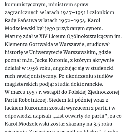
komunistycznym, ministrem spraw
zagranicznych w latach 1947–1951 i członkiem
Rady Państwa w latach 1952–1954. Karol
Modzelewski był jego przybranym synem.
Maturę zdał w XIV Liceum Ogólnokształcącym im.
Klementa Gottwalda w Warszawie, studiował
historię w Uniwersytecie Warszawskim, gdzie
poznał m.in. Jacka Kuronia, z którym aktywnie
działał w 1956 roku, angażując się w studencki
ruch rewizjonistyczny. Po ukończeniu studiów
magisterskich podjął studia doktoranckie.
W marcu 1957 r. wstąpił do Polskiej Zjednoczonej
Partii Robotniczej. Siedem lat później wraz z
Jackiem Kuroniem zostali wyrzuceni z partii i w
odpowiedzi napisali „List otwarty do partii”, za co
Karol Modzelewski został skazany na 3.5 roku
więzienia. Z więzienia wyszedł po blisko 2,5 roku.