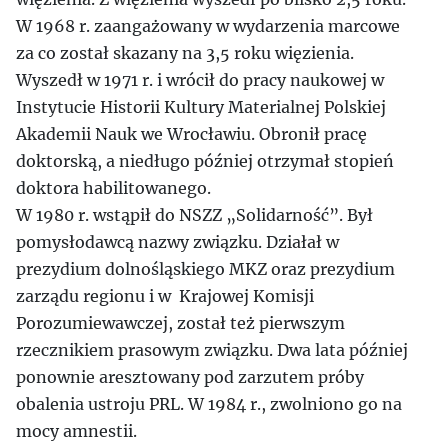
W 1968 r. zaangażowany w wydarzenia marcowe
za co został skazany na 3,5 roku więzienia.
Wyszedł w 1971 r. i wrócił do pracy naukowej w
Instytucie Historii Kultury Materialnej Polskiej
Akademii Nauk we Wrocławiu. Obronił pracę
doktorską, a niedługo później otrzymał stopień
doktora habilitowanego.
W 1980 r. wstąpił do NSZZ „Solidarność”. Był
pomysłodawcą nazwy związku. Działał w
prezydium dolnośląskiego MKZ oraz prezydium
zarządu regionu i w Krajowej Komisji
Porozumiewawczej, został też pierwszym
rzecznikiem prasowym związku. Dwa lata później
ponownie aresztowany pod zarzutem próby
obalenia ustroju PRL. W 1984 r., zwolniono go na
mocy amnestii.