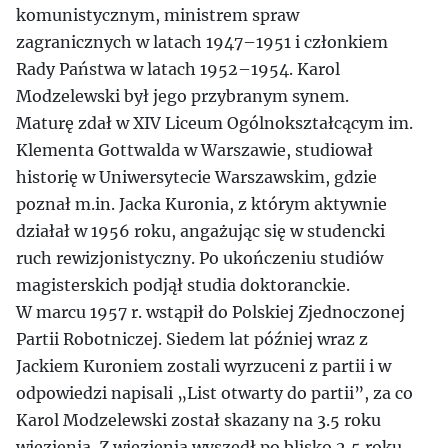
komunistycznym, ministrem spraw
zagranicznych w latach 1947–1951 i członkiem
Rady Państwa w latach 1952–1954. Karol
Modzelewski był jego przybranym synem.
Maturę zdał w XIV Liceum Ogólnokształcącym im.
Klementa Gottwalda w Warszawie, studiował
historię w Uniwersytecie Warszawskim, gdzie
poznał m.in. Jacka Kuronia, z którym aktywnie
działał w 1956 roku, angażując się w studencki
ruch rewizjonistyczny. Po ukończeniu studiów
magisterskich podjął studia doktoranckie.
W marcu 1957 r. wstąpił do Polskiej Zjednoczonej
Partii Robotniczej. Siedem lat później wraz z
Jackiem Kuroniem zostali wyrzuceni z partii i w
odpowiedzi napisali „List otwarty do partii”, za co
Karol Modzelewski został skazany na 3.5 roku
więzienia. Z więzienia wyszedł po blisko 2,5 roku.