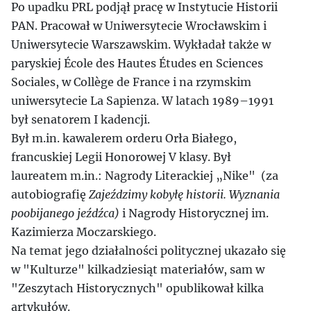
Po upadku PRL podjął pracę w Instytucie Historii
PAN. Pracował w Uniwersytecie Wrocławskim i
Uniwersytecie Warszawskim. Wykładał także w
paryskiej École des Hautes Études en Sciences
Sociales, w Collège de France i na rzymskim
uniwersytecie La Sapienza. W latach 1989–1991
był senatorem I kadencji.
Był m.in. kawalerem orderu Orła Białego,
francuskiej Legii Honorowej V klasy. Był
laureatem m.in.: Nagrody Literackiej „Nike" (za
autobiografię
Zajeździmy kobyłę historii. Wyznania
poobijanego jeźdźca)
i Nagrody Historycznej im.
Kazimierza Moczarskiego.
Na temat jego działalności politycznej ukazało się
w "Kulturze" kilkadziesiąt materiałów, sam w
"Zeszytach Historycznych" opublikował kilka
artykułów.