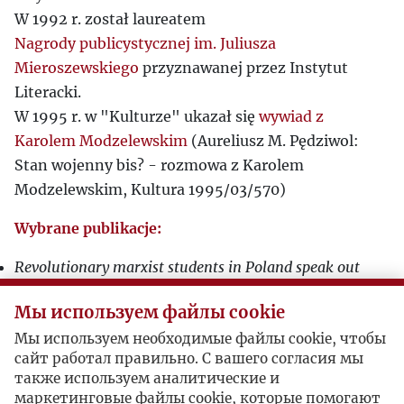
W 1992 r. został laureatem
Nagrody publicystycznej im. Juliusza
Mieroszewskiego
przyznawanej przez Instytut
Literacki.
W 1995 r. w "Kulturze" ukazał się
wywiad z
Karolem Modzelewskim
(Aureliusz M. Pędziwol:
Stan wojenny bis? - rozmowa z Karolem
Modzelewskim, Kultura 1995/03/570)
Wybrane publikacje:
Revolutionary marxist students in Poland speak out
(1964–1968)
, Nowy Jork 1969.,
Мы используем файлы cookie
Chłopi w społeczeństwie polskim
, Wrocław 1987.,
Мы используем необходимые файлы cookie, чтобы
Między umową a wojną
, Warszawa 1989.,
сайт работал правильно. С вашего согласия мы
Dokąd od komunizmu?
, Warszawa 1993.,
также используем аналитические и
Organizacja gospodarcza państwa piastowskiego X–
маркетинговые файлы cookie, которые помогают