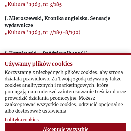
„Kultura” 1963, nr 3/185
J. Mieroszewski, Kronika angielska. Sensacje
wydawnicze
„Kultura” 1963, nr 7/189-8/190)
J. Kowalewski, „Październik 1956”
„Ostatnie Wiadomości. Dodatek Tygodniowy”1963,
Używamy plików cookies
nr 39.
Korzystamy z niezbędnych plików cookies, aby strona
działała prawidłowo. Za Twoją zgodą używamy także
A. Wat, Klub Krzywego Koła. O książce Witolda
cookies analitycznych i marketingowych, które
Jedlickiego
pomagają nam mierzyć zainteresowanie treściami oraz
„Wiadomości” 1963, nr 26.
prowadzić działania promocyjne. Możesz
zaakceptować wszystkie cookies, odrzucić opcjonalne
A. Pragier, Klub Krzywego Koła
albo dostosować ustawienia.
„Dziennik Polski”, 18–19 I 1963.
Polityka cookies
Akceptuję wszystkie
(beh), Z tajemnic PZPR