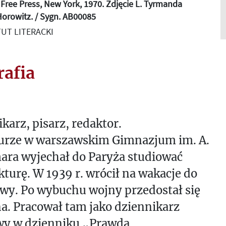
Free Press, New York, 1970. Zdjęcie L. Tyrmanda
orowitz. / Sygn. AB00085
UT LITERACKI
rafia
karz, pisarz, redaktor.
urze w warszawskim Gimnazjum im. A.
ara wyjechał do Paryża studiować
kturę. W 1939 r. wrócił na wakacje do
wy. Po wybuchu wojny przedostał się
a. Pracował tam jako dziennikarz
wy w dzienniku „Prawda