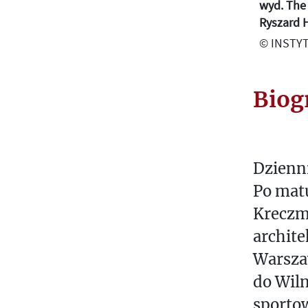
wyd. The 
Ryszard H
© INSTYT
Biog
Dzienni
Po mat
Kreczm
archite
Warsza
do Wiln
sporto