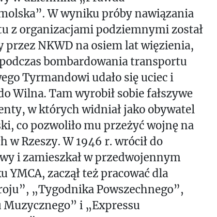
olska”. W wyniku próby nawiązania
tu z organizacjami podziemnymi został
 przez NKWD na osiem lat więzienia,
 podczas bombardowania transportu
ego Tyrmandowi udało się uciec i
do Wilna. Tam wyrobił sobie fałszywe
ty, w których widniał jako obywatel
ki, co pozwoliło mu przeżyć wojnę na
h w Rzeszy. W 1946 r. wrócił do
wy i zamieszkał w przedwojennym
u YMCA, zaczął też pracować dla
roju”, „Tygodnika Powszechnego”,
 Muzycznego” i „Expressu