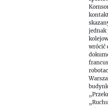
Komsom
kontak
skazany
jednak
kolejow
wrócić 
dokumen
francus
robotac
Warsza
budynk
„Przek
„Ruchu