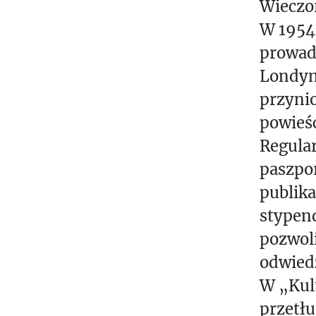
Wieczo
W 1954 
prowadz
Londyni
przynio
powieść
Regula
paszpor
publika
stypen
pozwoli
odwiedz
W „Kult
przetłu