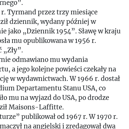
rnego”.
r. Tyrmand przez trzy miesiące
ił dziennik, wydany później w
e jako „Dziennik 1954”. Sławę w kraju
sła mu opublikowana w 1956 r.
 „Zły”.
rnie odmawiano mu wydania
tu, a jego kolejne powieści czekały na
cję w wydawnictwach. W 1966 r. dostał
dium Departamentu Stanu USA, co
ło mu na wyjazd do USA, po drodze
ił Maisons-Laffitte.
urze” publikował od 1967 r. W 1970 r.
maczył na angielski i zredagował dwa