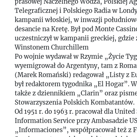
prasowej Naczelnego Wodza, Polskiej Ag
Telegraficznej i Polskiego Radia w Londy
kampanii włoskiej, w inwazji południowe
desancie na Kretę. Był pod Monte Cassino
uczestniczył w kampanii greckiej, gdzie 
Winstonem Churchillem
Po wojnie wydawał w Rzymie „Życie Tyg
wyemigrował do Argentyny, tam z Ro
(Marek Romański) redagował „Listy z Eu
był redaktorem tygodnika „El Hogar”. 
także z dziennikiem „Clarin” oraz pis
Stowarzyszenia Polskich Kombatantów.
Od 1951 r. do 1963 r. pracował dla United
Information Service przy Ambasadzie US
„Informaciones”, współpracował też z 