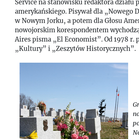
Service na stanowisku redaktora działu
amerykańskiego. Pisywał dla „Nowego 
w Nowym Jorku, a potem dla Głosu Amery
nowojorskim korespondentem wychodz
Aires pisma „El Economist”. Od 1978 r. 
„Kultury” i „Zeszytów Historycznych”.
G
n
po
N