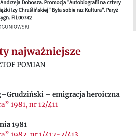
 Andrzeja Dobosza. Promocja "Autobiografii na cztery
iążki Izy Chruślińskiej "Była sobie raz Kultura". Paryż
 Sygn. FIL00742
BOGUNIOWSKI
ty najważniejsze
ZTOF POMIAN
g–Grudziński – emigracja heroiczna
a” 1981, nr 12/411
dnia 1981
a” 1982, nr 1/412-2/413