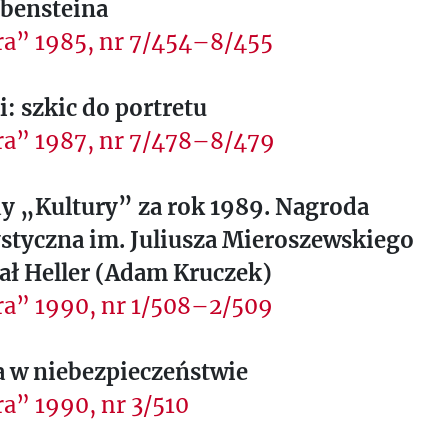
ebensteina
ra” 1985, nr 7/454–8/455
i: szkic do portretu
ra” 1987, nr 7/478–8/479
y „Kultury” za rok 1989. Nagroda
styczna im. Juliusza Mieroszewskiego
ał Heller (Adam Kruczek)
ra” 1990, nr 1/508–2/509
a w niebezpieczeństwie
a” 1990, nr 3/510