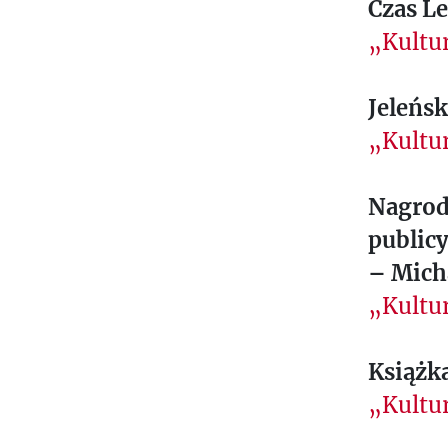
Czas L
„Kultu
Jeleńsk
„Kultu
Nagrod
publicy
– Mich
„Kultu
Książk
„Kultur