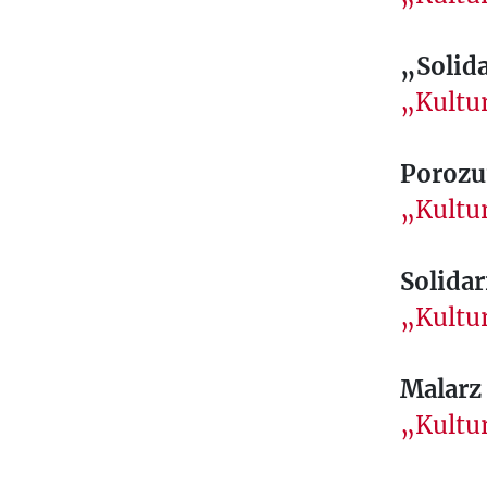
„Solida
„Kultur
Porozum
„Kultur
Solida
„Kultur
Malarz 
„Kultur