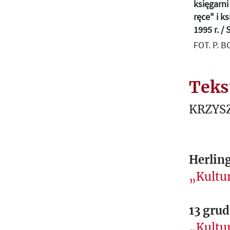
księgarni
ręce" i ks
1995 r. /
FOT. P. 
Teks
KRZYS
Herlin
„Kultur
13 gru
„Kultur