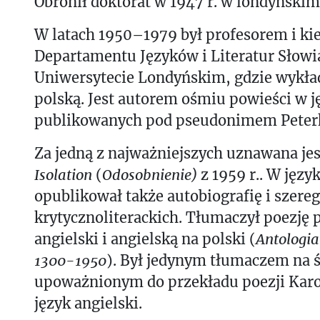
Obronił doktorat w 1947 r. w londyńskim
W latach 1950–1979 był profesorem i k
Departamentu Języków i Literatur Słowi
Uniwersytecie Londyńskim, gdzie wykład
polską. Jest autorem ośmiu powieści w j
publikowanych pod pseudonimem Peterk
Za jedną z najważniejszych uznawana je
Isolation
(
Odosobnienie)
z 1959 r.. W języ
opublikował także autobiografię i szer
krytycznoliterackich. Tłumaczył poezję p
angielski i angielską na polski (
Antologia 
1300-1950
). Był jedynym tłumaczem na ś
upoważnionym do przekładu poezji Karo
język angielski.