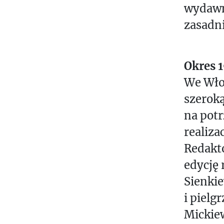
wydawn
zasadni
Okres 
We Włos
szeroką
na potr
realiza
Redakto
edycję
Sienkie
i piel
Mickie