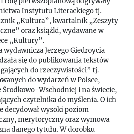
ii rolę pierwszoplanową odgrywały
ctwa Instytutu Literackiego tj.
znik „Kultura”, kwartalnik „Zeszyty
yczne” oraz książki, wydawane w
ece „Kultury”.
a wydawnicza Jerzego Giedroycia
zała się do publikowania tekstów
gających do rzeczywistości” tj.
owanych do wydarzeń w Polsce,
 Środkowo-Wschodniej i na świecie,
ących czytelnika do myślenia. O ich
e decydował wysoki poziom
yczny, merytoryczny oraz wymowa
zna danego tytułu. W dorobku