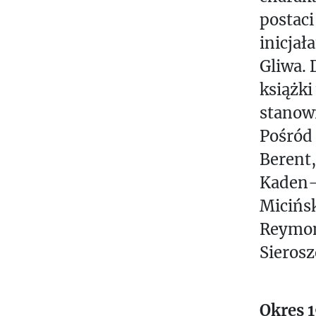
postaci
inicjał
Gliwa.
książki
stanowi
Pośród 
Berent,
Kaden-
Micińsk
Reymon
Sierosz
Okres 