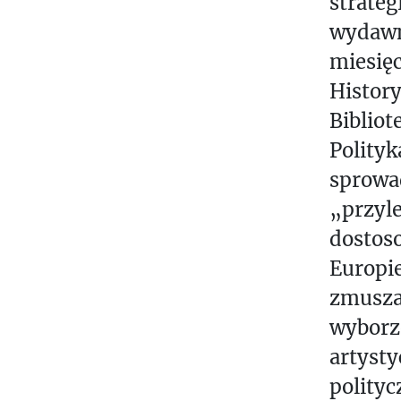
strateg
wydawni
miesięc
Histor
Bibliot
Polityk
sprowad
„przyle
dostos
Europie
zmuszaj
wyborz
artyst
polityc