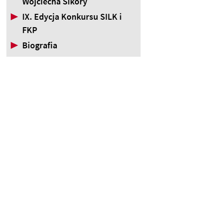
Wojciecha Sikory
▶
IX. Edycja Konkursu SILK i
FKP
▶
Biografia