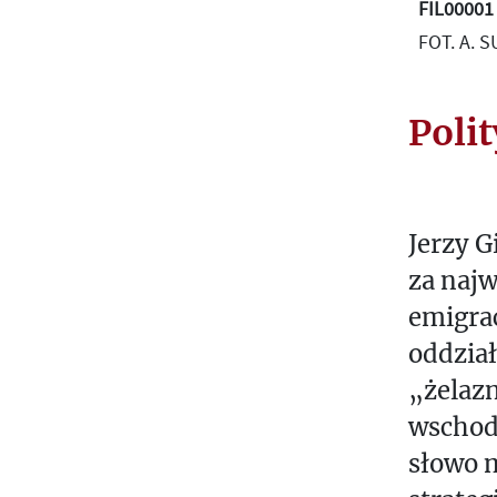
FIL00001
FOT. A. S
Poli
Jerzy G
za najw
emigrac
oddzia
„żelazn
wschod
słowo m