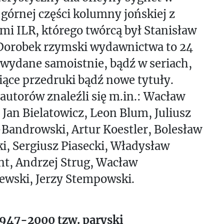
 górnej części kolumny jońskiej z
ami ILR, którego twórcą był Stanisław
 Dorobek rzymski wydawnictwa to 24
 wydane samoistnie, bądź w seriach,
ące przedruki bądź nowe tytuły.
autorów znaleźli się m.in.: Wacław
 Jan Bielatowicz, Leon Blum, Juliusz
Bandrowski, Artur Koestler, Bolesław
i, Sergiusz Piasecki, Władysław
t, Andrzej Strug, Wacław
ewski, Jerzy Stempowski.
1947-2000 tzw. paryski