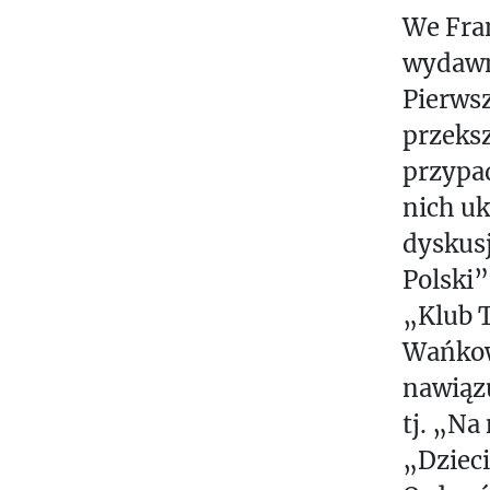
We Fran
wydawni
Pierwsz
przeks
przypad
nich uk
dyskusj
Polski”
„Klub T
Wańkow
nawiązu
tj. „Na
„Dzieci