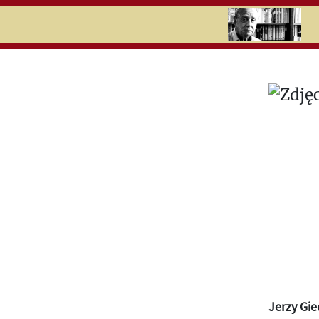
RU
UK
Search
Jerzy Gie