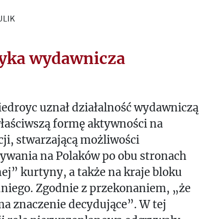
ULIK
tyka wydawnicza
iedroyc uznał działalność wydawniczą
łaściwszą formę aktywności na
ji, stwarzającą możliwości
ływania na Polaków po obu stronach
ej” kurtyny, a także na kraje bloku
niego. Zgodnie z przekonaniem, „że
a znaczenie decydujące”. W tej