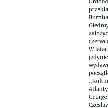
Ordonó
przekła
Burnham
Giedroy
założy
czerwcu
W latac
jedynie
wydawni
początk
„Kultur
Atlant
George
Czesław