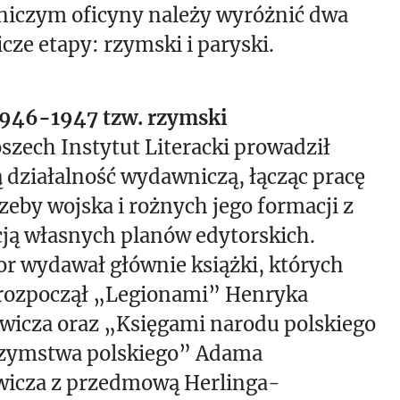
iczym oficyny należy wyróżnić dwa
cze etapy: rzymski i paryski.
1946-1947 tzw. rzymski
zech Instytut Literacki prowadził
 działalność wydawniczą, łącząc pracę
zeby wojska i rożnych jego formacji z
cją własnych planów edytorskich.
r wydawał głównie książki, których
 rozpoczął „Legionami” Henryka
wicza oraz „Księgami narodu polskiego
grzymstwa polskiego” Adama
wicza z przedmową Herlinga-