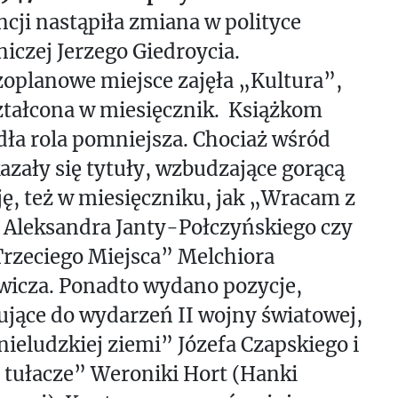
cji nastąpiła zmiana w polityce
czej Jerzego Giedroycia.
oplanowe miejsce zajęła „Kultura”,
ztałcona w miesięcznik. Książkom
ła rola pomniejsza. Chociaż wśród
azały się tytuły, wzbudzające gorącą
ę, też w miesięczniku, jak „Wracam z
 Aleksandra Janty-Połczyńskiego czy
rzeciego Miejsca” Melchiora
icza. Ponadto wydano pozycje,
jące do wydarzeń II wojny światowej,
 nieludzkiej ziemi” Józefa Czapskiego i
 tułacze” Weroniki Hort (Hanki