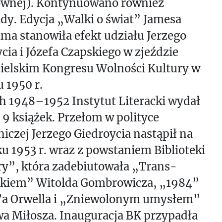
wnej). Kontynuowano również
dy. Edycja „Walki o świat” Jamesa
a stanowiła efekt udziału Jerzego
cia i Józefa Czapskiego w zjeździe
cielskim Kongresu Wolności Kultury w
 1950 r.
h 1948–1952 Instytut Literacki wydał
 9 książek. Przełom w polityce
czej Jerzego Giedroycia nastąpił na
u 1953 r. wraz z powstaniem Biblioteki
y”, która zadebiutowała „Trans-
ykiem” Witolda Gombrowicza, „1984”
’a Orwella i „Zniewolonym umysłem”
a Miłosza. Inauguracja BK przypadła