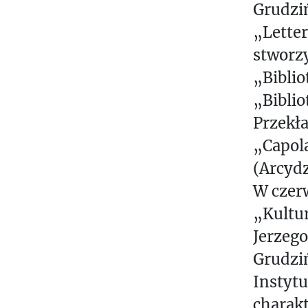
Grudziń
„Lette
stworzy
„Biblio
„Biblio
Przekła
„Capola
(Arcydz
W czerw
„Kultur
Jerzego
Grudziń
Instytu
charakt