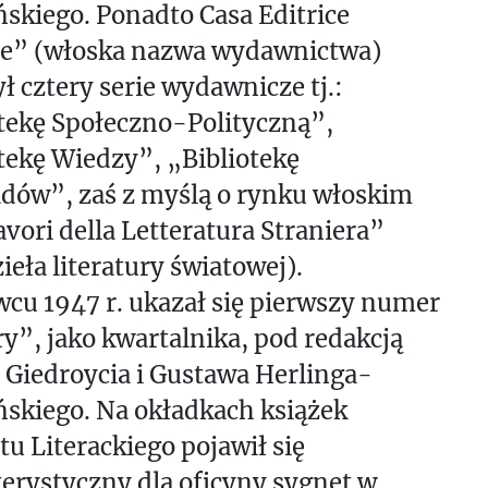
skiego. Ponadto Casa Editrice
re” (włoska nazwa wydawnictwa)
ł cztery serie wydawnicze tj.:
tekę Społeczno-Polityczną”,
tekę Wiedzy”, „Bibliotekę
dów”, zaś z myślą o rynku włoskim
vori della Letteratura Straniera”
ieła literatury światowej).
cu 1947 r. ukazał się pierwszy numer
y”, jako kwartalnika, pod redakcją
 Giedroycia i Gustawa Herlinga-
skiego. Na okładkach książek
tu Literackiego pojawił się
erystyczny dla oficyny sygnet w