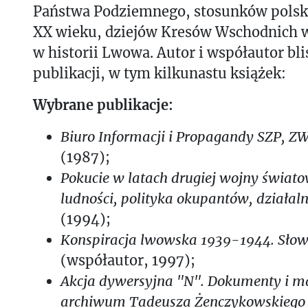
Państwa Podziemnego, stosunków polsk
XX wieku, dziejów Kresów Wschodnich w
w historii Lwowa. Autor i współautor bl
publikacji, w tym kilkunastu książek:
Wybrane publikacje:
Biuro Informacji i Propagandy SZP, Z
(1987);
Pokucie w latach drugiej wojny świato
ludności, polityka okupantów, działal
(1994);
Konspiracja lwowska 1939-1944. Słown
(współautor, 1997);
Akcja dywersyjna "N". Dokumenty i ma
archiwum Tadeusza Żenczykowskieg