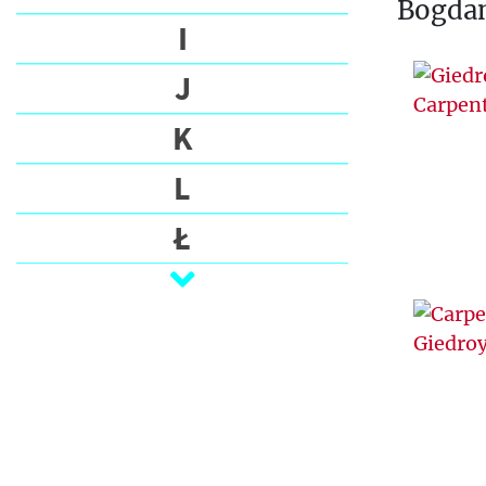
Bogdan
I
J
K
L
Ł
M
N
O
P