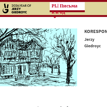
Przeskocz do treści zasad
PL
| Письма
к и од
KORESPON
Jerzy
Giedroyc