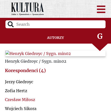
D
F
G
Autorzy
H
Henryk Giedroyc / Sygn. min02
I
Korespondenci (4)
J
Jerzy Giedroyc
K
Zofia Hertz
Czesław Miłosz
L
Wojciech Sikora