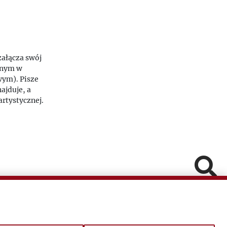
załącza swój
znym w
wym). Pisze
najduje, a
rtystycznej.
Pomiń
Fa
In