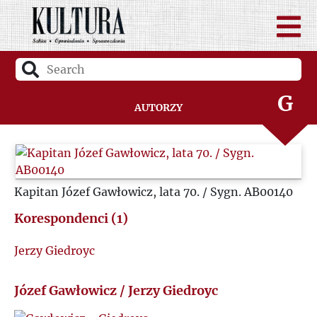
D
F
G
Autorzy
H
I
Kapitan Józef Gawłowicz, lata 70. / Sygn. AB00140
J
Korespondenci (1)
Jerzy Giedroyc
K
Józef Gawłowicz / Jerzy Giedroyc
L