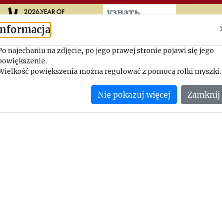
Przeskocz do treści zasad
узнать
больше
Informacja
W odpowiedzi
Po najechaniu na zdjęcie, po jego prawej stronie pojawi się jego
powiększenie.
1963-11-10, Jerzy Giedroyc - Tymon Terlecki
Wielkość powiększenia można regulować z pomocą rolki myszki.
Giedroyc zwięźle odpowiada Terleckiemu na zagadnienia por
Nie pokazuj więcej
Zamknij
poprzednim liście.