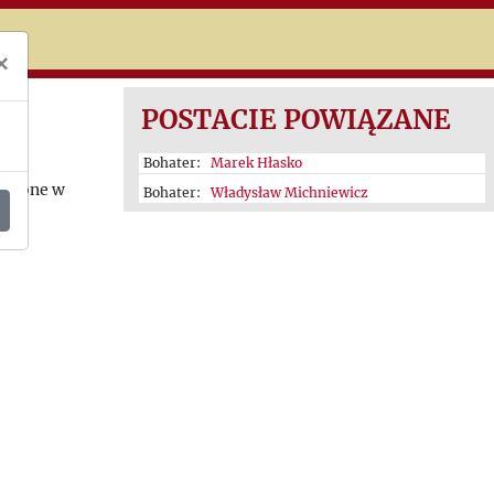
niczej
×
POSTACIE POWIĄZANE
Bohater:
Marek Hłasko
uszone w
Bohater:
Władysław Michniewicz