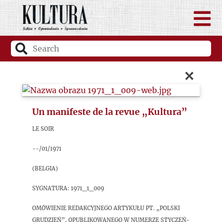
×
Un manifeste de la revue „Kultura”
Le Soir
--/01/1971
(Belgia)
sygnatura: 1971_1_009
Omówienie redakcyjnego artykułu pt. „Polski
grudzień”, opublikowanego w numerze styczeń-