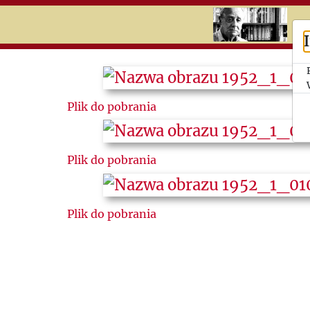
RU
UK
Search
Plik do pobrania
История
Календари
Plik do pobrania
Темы
Вырезки
Plik do pobrania