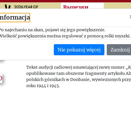
Przeskocz do treści zasad
Вырезки
Informacja
Po najechaniu na skan, pojawi się jego powiększenie.
1952_1_010
Wielkość powiększenia można regulować z pomocą rolki myszki.
Radio Dif. France
Nie pokazuj więcej
Zamknij
(Francja)
sygnatura: 1952_1_010
Tekst audycji radiowej omawiającej nowy numer „K
opublikowane tam obszerne fragmenty artykułu Al
polskich górnikach w Donbasie, wywiezionych prz
roku 1944 i 1945.