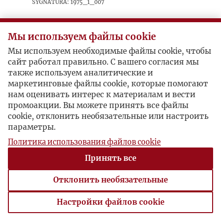
sygnatura: 1975_1_007
Recenzja ostatniego tomu „Dzieł zebranych”
Witolda Gombrowicza, obejmującego jego
Мы используем файлы cookie
twórczość z lat trzydziestych.
Мы используем необходимые файлы cookie, чтобы
сайт работал правильно. С вашего согласия мы
также используем аналитические и
Postacie powiązane
маркетинговые файлы cookie, которые помогают
нам оценивать интерес к материалам и вести
Bohater:
Witold Gombrowicz
промоакции. Вы можете принять все файлы
cookie, отклонить необязательные или настроить
параметры.
Политика использования файлов cookie
Принять все
Отклонить необязательные
Настройки файлов cookie
Настройки файлов cookie