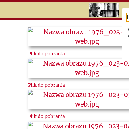
RU
UK
Search
История
Plik do pobrania
Календари
Темы
Вырезки
Plik do pobrania
Plik do pobrania