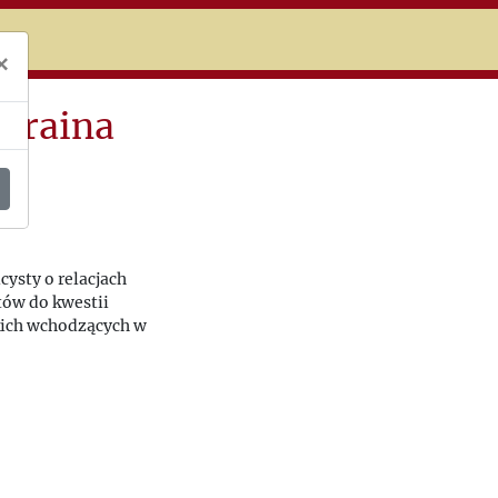
niczej
×
Ukraina
cysty o relacjach
tów do kwestii
skich wchodzących w