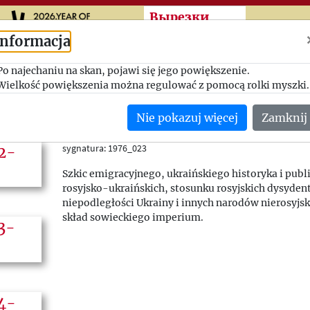
Przeskocz do treści zasad
Вырезки
Informacja
Po najechaniu na skan, pojawi się jego powiększenie.
Rosyjscy dysydenci a 
Wielkość powiększenia można regulować z pomocą rolki myszki.
Trybuna (Londyn), nr 22 (78)
Nie pokazuj więcej
Zamknij
--/02/1976
(Wielka Brytania)
sygnatura: 1976_023
Szkic emigracyjnego, ukraińskiego historyka i publi
rosyjsko-ukraińskich, stosunku rosyjskich dysyden
niepodległości Ukrainy i innych narodów nierosyj
skład sowieckiego imperium.