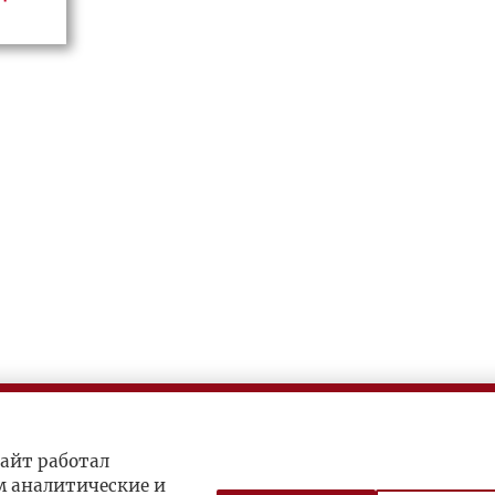
айт работал
м аналитические и