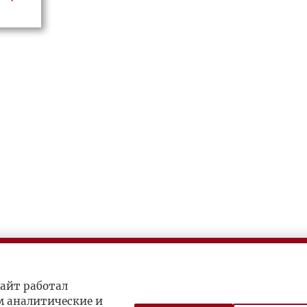
айт работал
м аналитические и