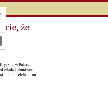
niczej
×
ucie, że
itycznej w Polsce,
ami władz i ubóstwem
sferach intelektualno-