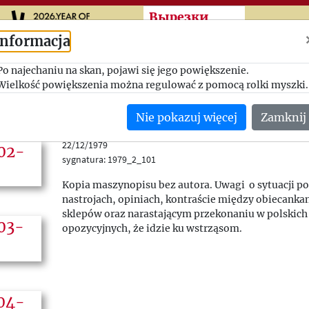
Przeskocz do treści zasad
Вырезки
Informacja
Po najechaniu na skan, pojawi się jego powiększenie.
Niepokój, obawy i pocz
Wielkość powiększenia można regulować z pomocą rolki myszki.
idą nowe czasy
Nie pokazuj więcej
Zamknij
Internal Distribution
22/12/1979
sygnatura: 1979_2_101
Kopia maszynopisu bez autora. Uwagi o sytuacji pol
nastrojach, opiniach, kontraście między obiecank
sklepów oraz narastającym przekonaniu w polskich 
opozycyjnych, że idzie ku wstrząsom.