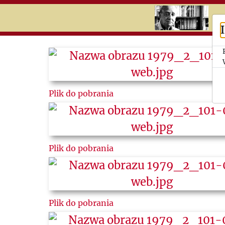
RU
UK
Search
История
Plik do pobrania
Календари
Темы
Вырезки
Plik do pobrania
Plik do pobrania