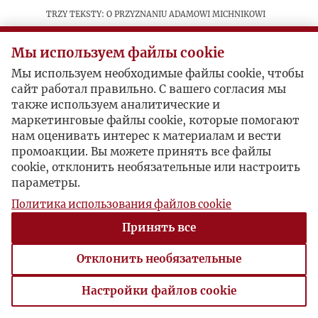
Trzy teksty: o przyznaniu Adamowi Michnikowi
doktoratu honoris causa, w którym
wspomniane są jego relacje z "Kulturą", o
Мы используем файлы cookie
rozpowrzechnianiu ulotek z wizerunkiem Matki
Мы используем необходимые файлы cookie, чтобы
Boskiej oraz o wywiadzie z Lechem Wałęsą,
сайт работал правильно. С вашего согласия мы
który ukazał się w "Le Matin".
также используем аналитические и
маркетинговые файлы cookie, которые помогают
нам оценивать интерес к материалам и вести
Postacie powiązane
промоакции. Вы можете принять все файлы
cookie, отклонить необязательные или настроить
Bohater:
Adam Michnik
параметры.
Bohater:
Lech Wałęsa
Политика использования файлов cookie
Принять все
Отклонить необязательные
Настройки файлов cookie
Настройки файлов cookie